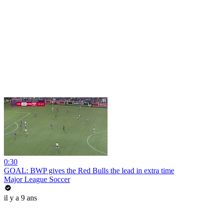
0:30
GOAL: BWP gives the Red Bulls the lead in extra time
Major League Soccer
il y a 9 ans