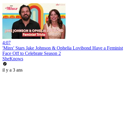
4:07
'Minx' Stars Jake Johnson & Ophelia Lovibond Have a Feminist
Face Off to Celebrate Season 2
SheKnows
il y a 3 ans