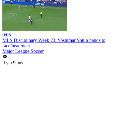
0:05
MLS Disciplinary Week 23: Yoshimar Yotun hands to
face/head/neck
Major League Soccer
il y a 9 ans