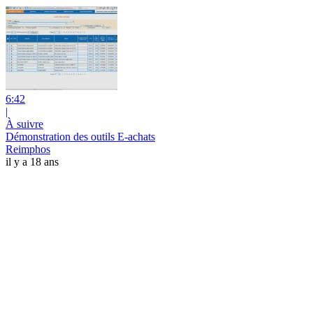
6:42
|
À suivre
Démonstration des outils E-achats
Reimphos
il y a 18 ans