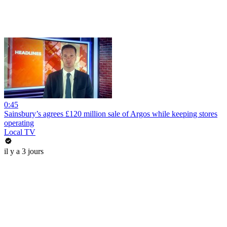
0:45
Sainsbury’s agrees £120 million sale of Argos while keeping stores
operating
Local TV
il y a 3 jours