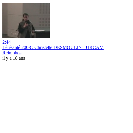
2:44
Télésanté 2008 : Christelle DESMOULIN - URCAM
Reimphos
il y a 18 ans