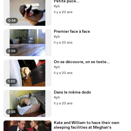
Petite puce...
Kyti
il y a 20 ans
0:34
Premier face à face
Kyti
il y a 20 ans
2:59
On se découvre, on se teste...
Kyti
il y a 20 ans
1:20
Dans le même dodo
Kyti
il y a 20 ans
2:05
Kate and William to have their own
sleeping facilities at Meghan’s