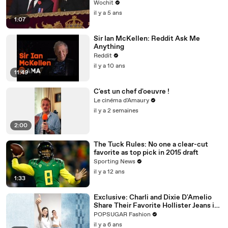
Wochit
il y a 5 ans
1:07
Sir Ian McKellen: Reddit Ask Me
Anything
Reddit
il y a 10 ans
11:49
C'est un chef d'oeuvre !
Le cinéma d'Amaury
il y a 2 semaines
2:00
The Tuck Rules: No one a clear-cut
favorite as top pick in 2015 draft
Sporting News
il y a 12 ans
1:33
Exclusive: Charli and Dixie D'Amelio
Share Their Favorite Hollister Jeans in
This New TikTok Dance Challenge
POPSUGAR Fashion
il y a 6 ans