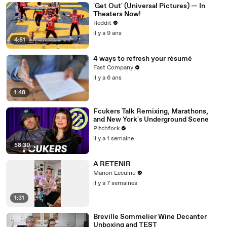
'Get Out' (Universal Pictures) — In
Theaters Now!
Reddit
il y a 9 ans
4:51
4 ways to refresh your résumé
Fast Company
il y a 6 ans
1:48
Fcukers Talk Remixing, Marathons,
and New York's Underground Scene
Pitchfork
il y a 1 semaine
58:39
A RETENIR
Manon Leculnu
il y a 7 semaines
1:31
Breville Sommelier Wine Decanter
Unboxing and TEST