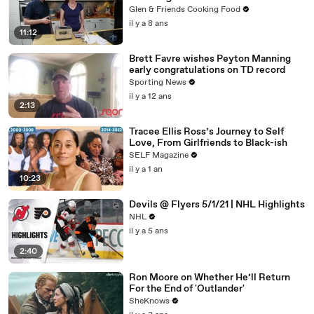
Glen & Friends Cooking Food
il y a 8 ans
11:12
Brett Favre wishes Peyton Manning
early congratulations on TD record
Sporting News
il y a 12 ans
2:13
Tracee Ellis Ross’s Journey to Self
Love, From Girlfriends to Black-ish
SELF Magazine
il y a 1 an
10:23
Devils @ Flyers 5/1/21 | NHL Highlights
NHL
il y a 5 ans
2:40
Ron Moore on Whether He’ll Return
For the End of 'Outlander'
SheKnows