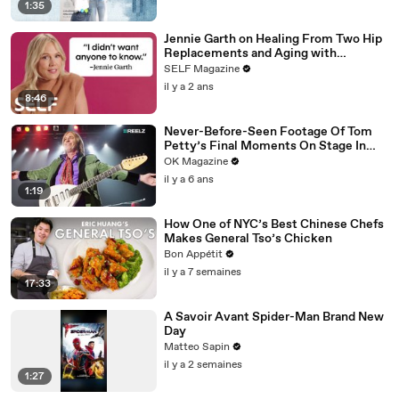
1:35
Jennie Garth on Healing From Two Hip
Replacements and Aging with
Confidence
SELF Magazine
il y a 2 ans
8:46
Never-Before-Seen Footage Of Tom
Petty’s Final Moments On Stage In
New REELZ Doc: Watch
OK Magazine
il y a 6 ans
1:19
How One of NYC’s Best Chinese Chefs
Makes General Tso’s Chicken
Bon Appétit
il y a 7 semaines
17:33
A Savoir Avant Spider-Man Brand New
Day
Matteo Sapin
il y a 2 semaines
1:27