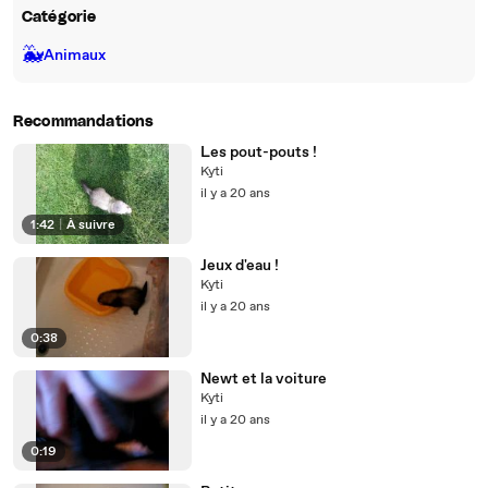
Catégorie
🐳
Animaux
Recommandations
Les pout-pouts !
Kyti
il y a 20 ans
1:42
|
À suivre
Jeux d'eau !
Kyti
il y a 20 ans
0:38
Newt et la voiture
Kyti
il y a 20 ans
0:19