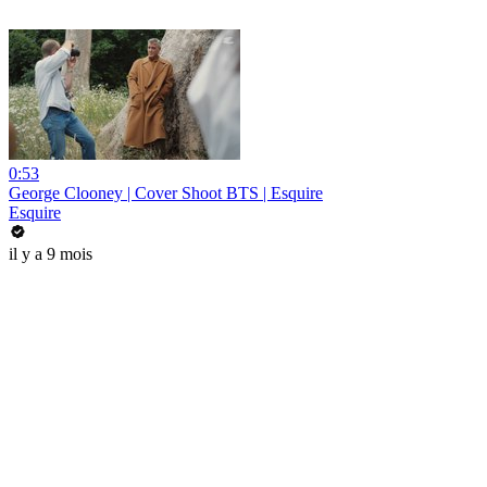
0:53
George Clooney | Cover Shoot BTS | Esquire
Esquire
il y a 9 mois