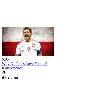
6:05
Why Do Poles Love Football
Kult America
il y a 8 ans