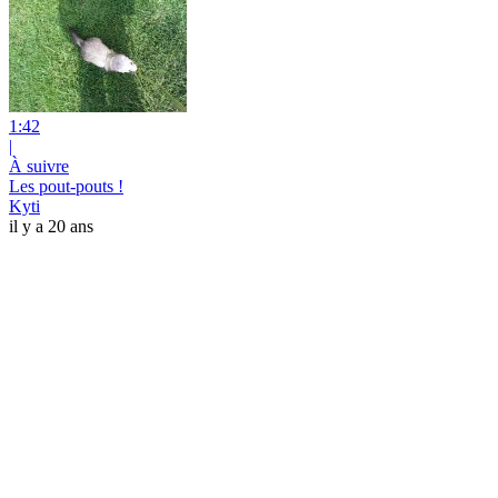
1:42
|
À suivre
Les pout-pouts !
Kyti
il y a 20 ans