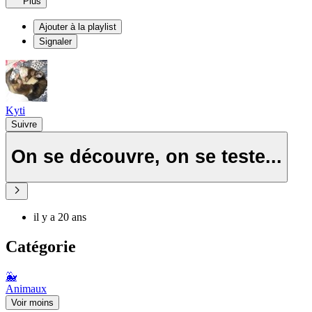
Plus
Ajouter à la playlist
Signaler
Kyti
Suivre
On se découvre, on se teste...
il y a 20 ans
Catégorie
🐳
Animaux
Voir moins