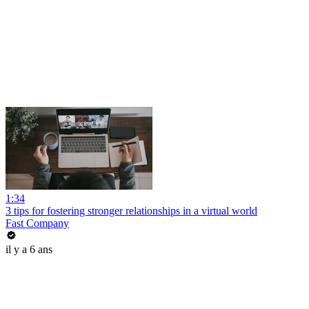
1:34
3 tips for fostering stronger relationships in a virtual world
Fast Company
il y a 6 ans