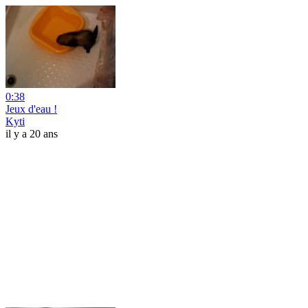
0:38
Jeux d'eau !
Kyti
il y a 20 ans