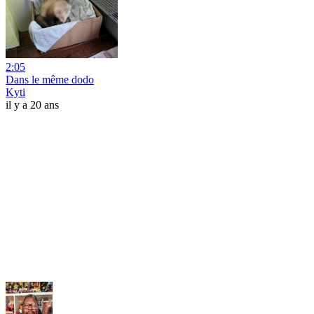
2:05
Dans le même dodo
Kyti
il y a 20 ans