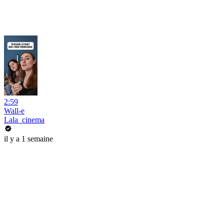
2:59
Wall-e
Lala_cinema
il y a 1 semaine