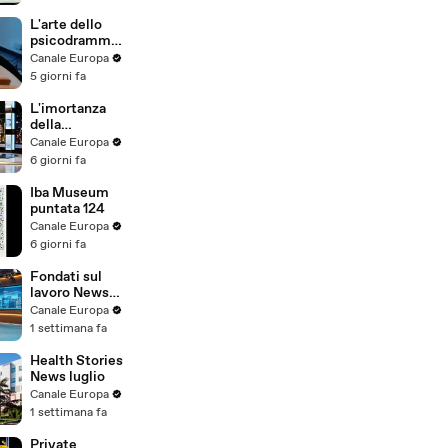
L'arte dello
psicodramma:
incontro con il
Canale Europa
Dott. Pennisi
5 giorni fa
L'imortanza
della
comunicazion
Canale Europa
e in ambito
6 giorni fa
medico
Iba Museum
puntata 124
Canale Europa
6 giorni fa
Fondati sul
lavoro News
luglio
Canale Europa
1 settimana fa
Health Stories
News luglio
Canale Europa
1 settimana fa
Private