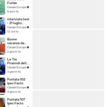
Furlan
Canale Europa
8 anni fa
intervista test
- 21 luglio
2026 - 03-21-
Canale Europa
32
12 ore fa
Buone
vacanze da
Distretto 33
Canale Europa
2 giorni fa
Le Tre
Piramidi della
Ricchezza:
Canale Europa
Segreti
3 giorni fa
Finanziari
Rivoluzionari
Puntata 102
con Marco
Ipso Facto
Masci ed
Canale Europa
Emanuele
4 giorni fa
Properzi
Puntata 107
Ipso Facto