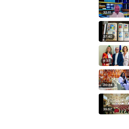
32:11
37:40
9:37
20:24
35:57