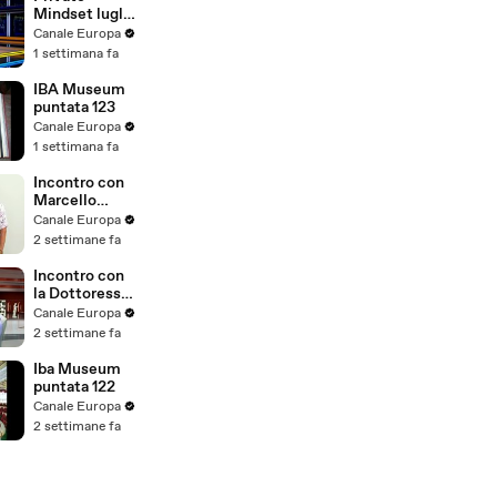
Mindset luglio
2026
Canale Europa
1 settimana fa
IBA Museum
puntata 123
Canale Europa
1 settimana fa
Incontro con
Marcello
Guadalupi
Canale Europa
Presidente
2 settimane fa
Fondazione
Commercilist
Incontro con
i ODCEC
la Dottoressa
Milano
Claudia
Canale Europa
Salciccia
2 settimane fa
Iba Museum
puntata 122
Canale Europa
2 settimane fa