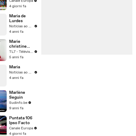
Canale Europa
4 giorni fa
Maria de
Lurdes
Notícias ao Minuto
4 anni fa
Marie
christine
buffard
TL7 - Télévision Loire 7
5 anni fa
Maria
Notícias ao Minuto
4 anni fa
Marlène
Seguin
Sudinfo.be
9 anni fa
Puntata 106
Ipso Facto
Canale Europa
4 giorni fa