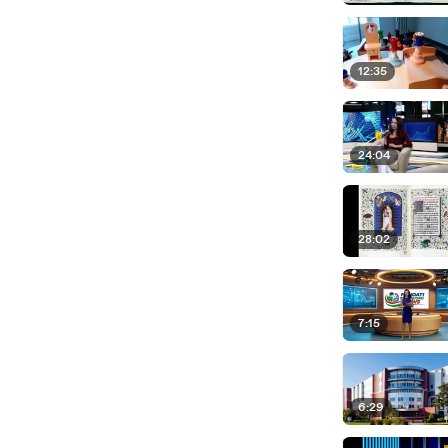
12:35
24:04
28:02
7:15
6:29