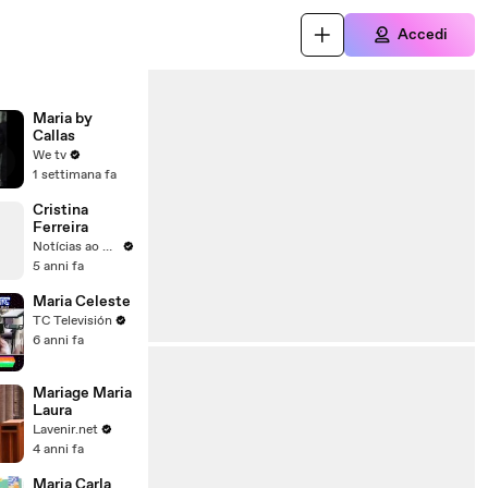
Accedi
Maria by
Callas
We tv
1 settimana fa
Cristina
Ferreira
Notícias ao Minuto
5 anni fa
Maria Celeste
TC Televisión
6 anni fa
Mariage Maria
Laura
Lavenir.net
4 anni fa
Maria Carla