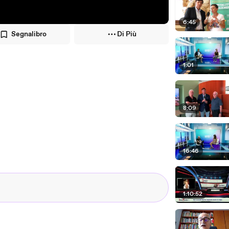
6:45
Segnalibro
Di Più
1:01
8:09
16:46
1:10:52