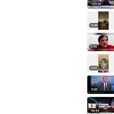
1:23:30
0:46
1:39
2:14
0:37
58:44