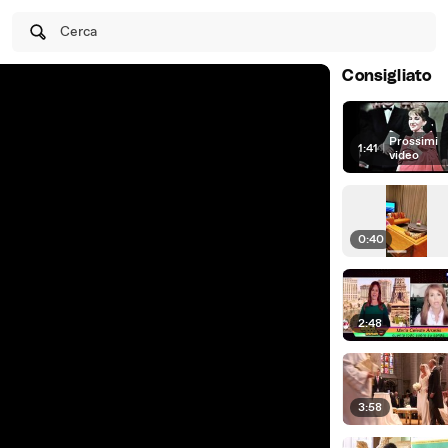
Cerca
Consigliato
Prossimi
1:41
|
video
0:40
2:48
3:58