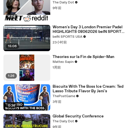
The Daily Dot
9年前
4:04
Women's Day 3 London Premier Padel
HIGHLIGHTS 08062026 beIN SPORTS
USA.mp4
beIN SPORTS USA
23小时前
15:06
Theories sur la Fin de Spider-Man
Matteo Sapin
1周前
1:26
Biscuits With The Boss Ice Cream: Ted
Lasso Tribute Flavor By Jeni's
ThePostGame
3年前
0:38
Global Security Conference
The Daily Dot
9年前