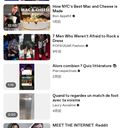
How NYC’s Best Mac and Cheese is
Made
Bon Appétit
1周前
12:50
7 Men Who Weren't Afraid to Rock a
Dress
POPSUGAR Fashion
9年前
0:41
Alors combien ? Quiz littérature 📚
Pierrespectives
2周前
1:15
Quand tu regardes un match de foot
avec ta voisine
Laury Aucalme
4周前
2:00
MEET THE INTERNET: Reddit