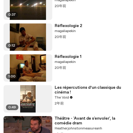
magaliapekin
20年前
0:37
Réflexologie 2
magaliapekin
20年前
0:12
Réflexologie 1
magaliapekin
20年前
1:00
Les répercutions d’un classique du
cinéma !
The Void
2年前
0:49
Théâtre - 'Avant de s'envoler', la
comédie dram
Heatherjohnstonmeasureanh