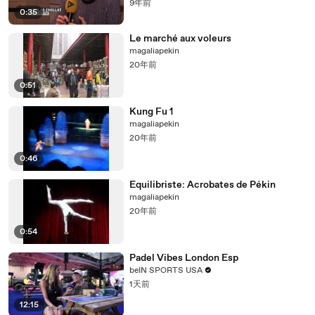
9年前
0:35
Le marché aux voleurs
magaliapekin
20年前
0:51
Kung Fu 1
magaliapekin
20年前
0:46
Equilibriste: Acrobates de Pékin
magaliapekin
20年前
0:54
Padel Vibes London Esp
beIN SPORTS USA
1天前
12:15