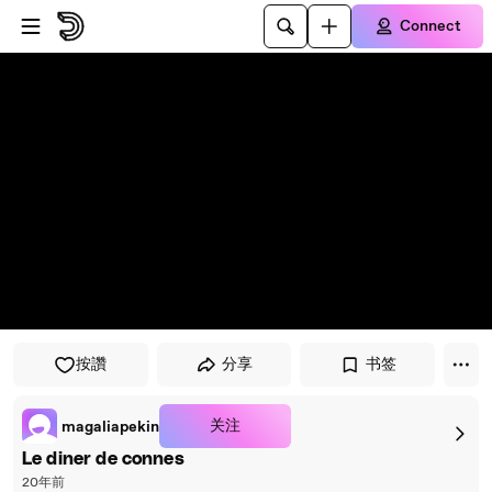
Skip to player
Skip to main content
Connect
按讚
分享
书签
关注
magaliapekin
Le diner de connes
20年前