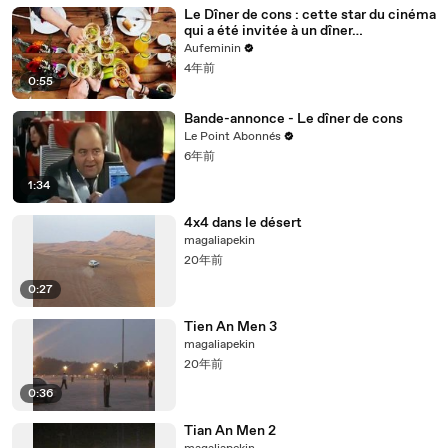
Le Dîner de cons : cette star du cinéma
qui a été invitée à un dîner…
Aufeminin
4年前
0:55
Bande-annonce - Le dîner de cons
Le Point Abonnés
6年前
1:34
4x4 dans le désert
magaliapekin
20年前
0:27
Tien An Men 3
magaliapekin
20年前
0:36
Tian An Men 2