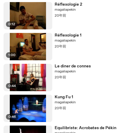
Réflexologie 2
magaliapekin
20年前
0:12
Réflexologie 1
magaliapekin
20年前
1:00
Le diner de connes
magaliapekin
20年前
0:44
Kung Fu 1
magaliapekin
20年前
0:46
Equilibriste: Acrobates de Pékin