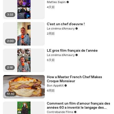
Matteo Sapin
4天前
3:32
C'est un chef d'oeuvre !
Le cinéma d'Amaury
2周前
2:00
LE gros film français de l'année
Le cinéma d'Amaury
5天前
2:18
How a Master French Chef Makes
Croque Monsieur
Bon Appétit
6周前
17:10
Comment un film d'amour français des
années 60 a inventé le langage des
films de gangsters modernes (Jules et
Contrebande Films