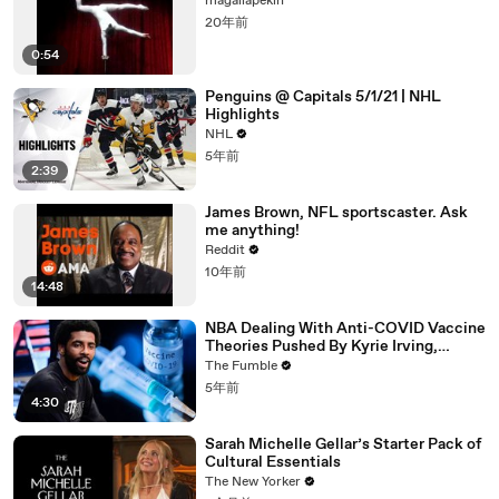
magaliapekin
20年前
0:54
Penguins @ Capitals 5/1/21 | NHL
Highlights
NHL
5年前
2:39
James Brown, NFL sportscaster. Ask
me anything!
Reddit
10年前
14:48
NBA Dealing With Anti-COVID Vaccine
Theories Pushed By Kyrie Irving,
Jonathan Isaac & More
The Fumble
5年前
4:30
Sarah Michelle Gellar’s Starter Pack of
Cultural Essentials
The New Yorker