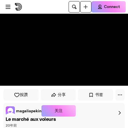
Skip to player
Skip to main content
Connect
按讚
分享
书签
关注
magaliapekin
Le marché aux voleurs
20年前