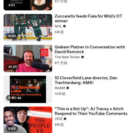
5个月前
4:51
Zuccarello feeds Fiala for Wild's OT
winner
NHL
5年前
0:43
Graham Platner in Conversation with
David Remnick
The New Yorker
8个月前
41:01
10 Cloverfield Lane director, Dan
Trachtenberg: AMA!
Reddit
10年前
9:10
“This is a Set Up”: AJ Tracey x Aitch
Respond to Their YouTube Comments
VICE
6年前
5:59