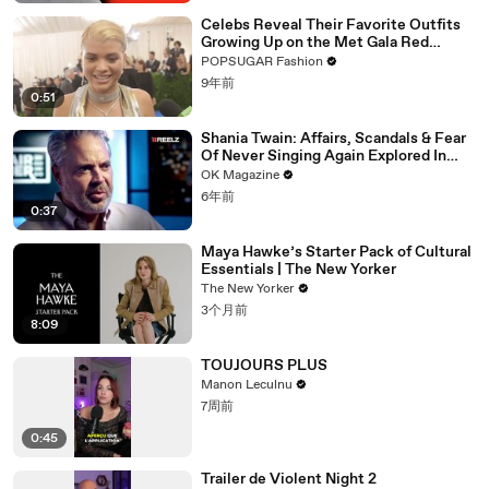
Celebs Reveal Their Favorite Outfits
Growing Up on the Met Gala Red
Carpet
POPSUGAR Fashion
9年前
0:51
Shania Twain: Affairs, Scandals & Fear
Of Never Singing Again Explored In
REELZ Doc: Watch
OK Magazine
6年前
0:37
Maya Hawke’s Starter Pack of Cultural
Essentials | The New Yorker
The New Yorker
3个月前
8:09
TOUJOURS PLUS
Manon Leculnu
7周前
0:45
Trailer de Violent Night 2