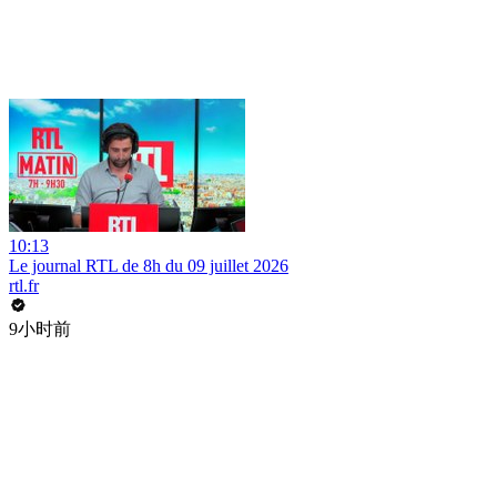
10:13
Le journal RTL de 8h du 09 juillet 2026
rtl.fr
9小时前