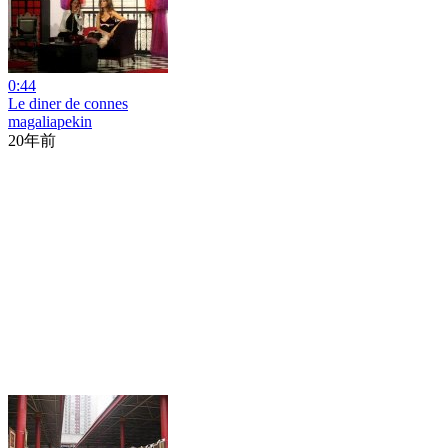
0:44
Le diner de connes
magaliapekin
20年前