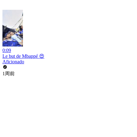
0:09
Le but de Mbappé 😍
Aficionado
1周前