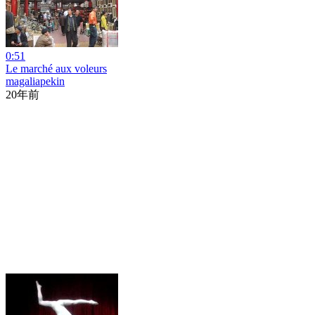
0:51
Le marché aux voleurs
magaliapekin
20年前