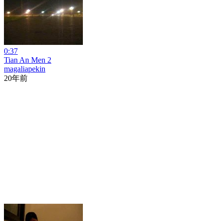
0:37
Tian An Men 2
magaliapekin
20年前