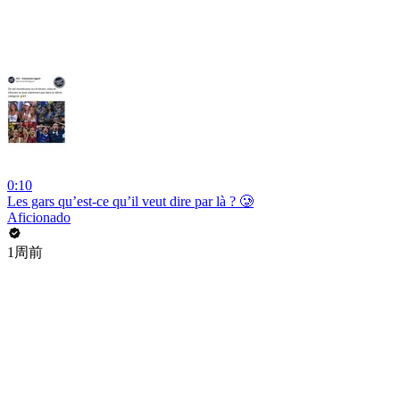
0:10
Les gars qu’est-ce qu’il veut dire par là ? 🥲
Aficionado
1周前