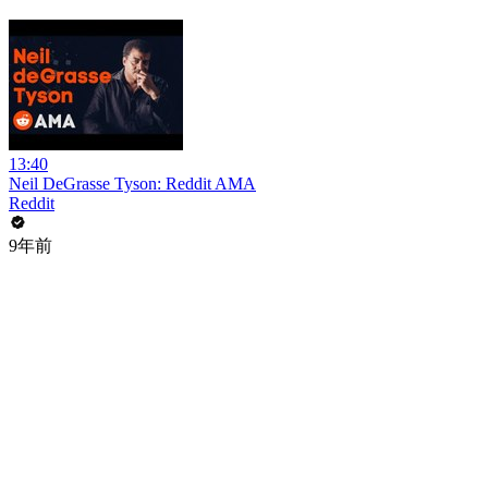
13:40
Neil DeGrasse Tyson: Reddit AMA
Reddit
9年前