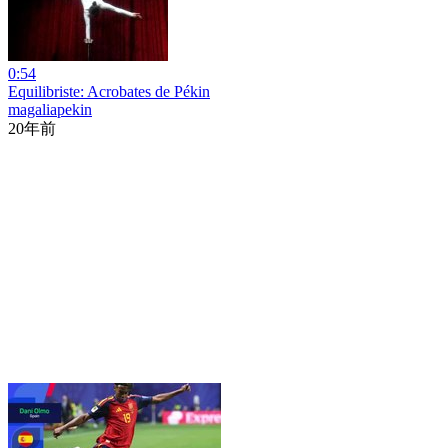
0:54
Equilibriste: Acrobates de Pékin
magaliapekin
20年前