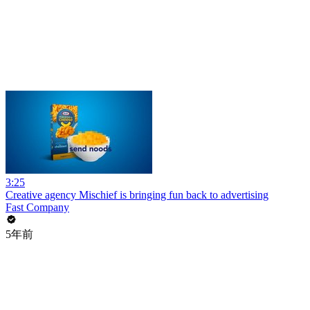
3:25
Creative agency Mischief is bringing fun back to advertising
Fast Company
5年前