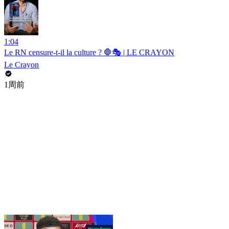
1:04
Le RN censure-t-il la culture ? 🛑🎭 | LE CRAYON
Le Crayon
1周前