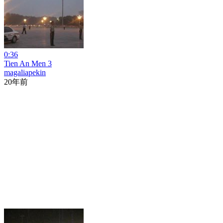
0:36
Tien An Men 3
magaliapekin
20年前