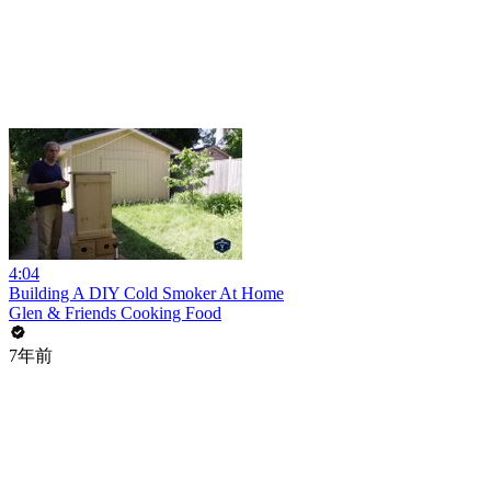
4:04
Building A DIY Cold Smoker At Home
Glen & Friends Cooking Food
7年前