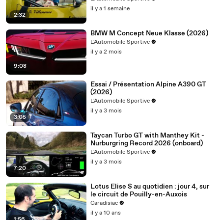
il y a 1 semaine
2:32
BMW M Concept Neue Klasse (2026)
L'Automobile Sportive
il y a 2 mois
9:08
Essai / Présentation Alpine A390 GT
(2026)
L'Automobile Sportive
il y a 3 mois
3:05
Taycan Turbo GT with Manthey Kit -
Nurburgring Record 2026 (onboard)
L'Automobile Sportive
il y a 3 mois
7:20
Lotus Elise S au quotidien : jour 4, sur
le circuit de Pouilly-en-Auxois
Caradisiac
il y a 10 ans
1:56