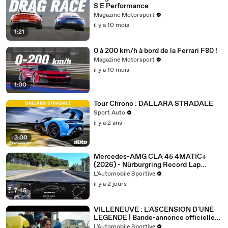
S E Performance
Magazine Motorsport
il y a 10 mois
1:21
0 à 200 km/h à bord de la Ferrari F80 !
Magazine Motorsport
il y a 10 mois
1:00
Tour Chrono : DALLARA STRADALE
Sport Auto
il y a 2 ans
3:00
Mercedes-AMG CLA 45 4MATIC+
(2026) - Nürburgring Record Lap
(onboard camera )
L'Automobile Sportive
il y a 2 jours
7:45
VILLENEUVE : L'ASCENSION D'UNE
LÉGENDE | Bande-annonce officielle
du film (FR)
L'Automobile Sportive