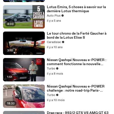
Lotus Emira, 5 choses à savoir sur la
dernière Lotus thermique
Auto Plus
il y a 5 ans
4:03
Le tour chrono de la Ferté Gaucher à
bord de la Lotus Elise S
Caradisiac
il y a 10 ans
3:15
Nissan Qashqai Nouveau e-POWER :
comment fonctionne la nouvelle
génération de la technologie Nissan e-
Turbo
POWER ?
il y a 8 mois
1:51
Nissan Qashqai Nouveau e-POWER
challenge : notre road-trip Paris-
Bordeaux au volant du crossover
Turbo
hybride
il y a 10 mois
18:33
Drag race : 992/2 GTS VS AMG GT 63