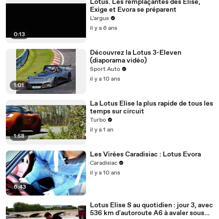
Lotus. Les remplaçantes des Elise,
Exige et Evora se préparent
L'argus
il y a 6 ans
0:13
Découvrez la Lotus 3-Eleven
(diaporama vidéo)
Sport Auto
il y a 10 ans
1:01
La Lotus Elise la plus rapide de tous les
temps sur circuit
Turbo
il y a 1 an
1:58
Les Virées Caradisiac : Lotus Evora
Caradisiac
il y a 10 ans
6:43
Lotus Elise S au quotidien : jour 3, avec
536 km d'autoroute A6 à avaler sous