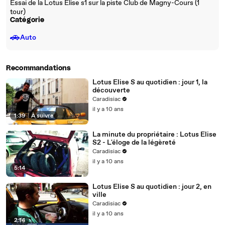
Essai de la Lotus Elise s1 sur la piste Club de Magny-Cours (1
tour)
Catégorie
🚗
Auto
Recommandations
Lotus Elise S au quotidien : jour 1, la
découverte
Caradisiac
il y a 10 ans
1:39
|
À suivre
La minute du propriétaire : Lotus Elise
S2 - L'éloge de la légèreté
Caradisiac
il y a 10 ans
5:14
Lotus Elise S au quotidien : jour 2, en
ville
Caradisiac
il y a 10 ans
2:14