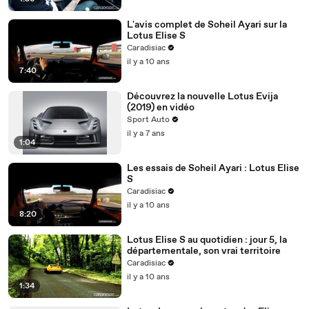
L'avis complet de Soheil Ayari sur la
Lotus Elise S
Caradisiac
il y a 10 ans
7:40
Découvrez la nouvelle Lotus Evija
(2019) en vidéo
Sport Auto
il y a 7 ans
1:04
Les essais de Soheil Ayari : Lotus Elise
S
Caradisiac
il y a 10 ans
8:20
Lotus Elise S au quotidien : jour 5, la
départementale, son vrai territoire
Caradisiac
il y a 10 ans
1:34