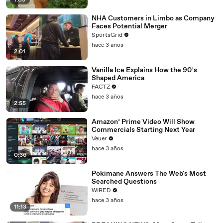
1:09
NHA Customers in Limbo as Company
Faces Potential Merger
SportsGrid
hace 3 años
2:01
Vanilla Ice Explains How the 90’s
Shaped America
FACTZ
hace 3 años
2:55
Amazon’ Prime Video Will Show
Commercials Starting Next Year
Veuer
hace 3 años
0:36
Pokimane Answers The Web's Most
Searched Questions
WIRED
hace 3 años
11:13