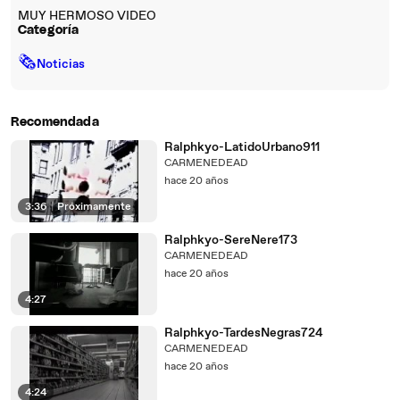
MUY HERMOSO VIDEO
Categoría
🗞
Noticias
Recomendada
Ralphkyo-LatidoUrbano911
CARMENEDEAD
hace 20 años
3:36
|
Próximamente
Ralphkyo-SereNere173
CARMENEDEAD
hace 20 años
4:27
Ralphkyo-TardesNegras724
CARMENEDEAD
hace 20 años
4:24