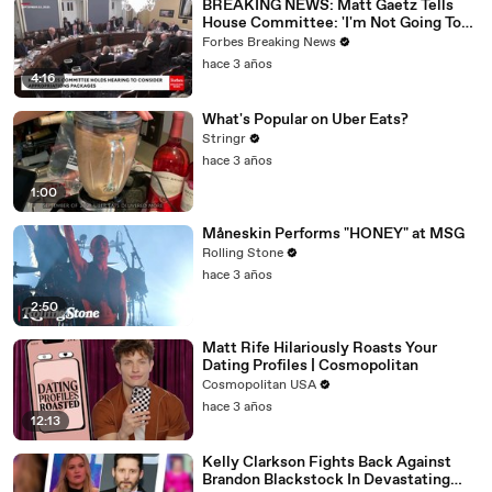
BREAKING NEWS: Matt Gaetz Tells
House Committee: 'I'm Not Going To
Vote For A Continuing Resolution'
Forbes Breaking News
hace 3 años
4:16
What's Popular on Uber Eats?
Stringr
hace 3 años
1:00
Måneskin Performs "HONEY" at MSG
Rolling Stone
hace 3 años
2:50
Matt Rife Hilariously Roasts Your
Dating Profiles | Cosmopolitan
Cosmopolitan USA
hace 3 años
12:13
Kelly Clarkson Fights Back Against
Brandon Blackstock In Devastating