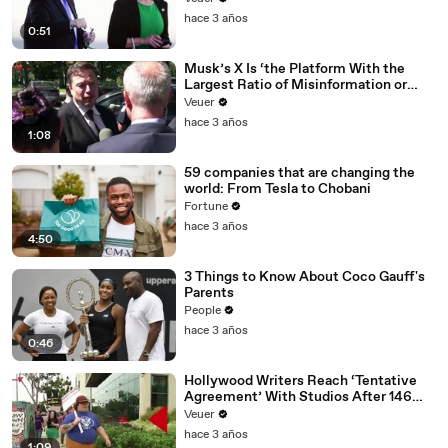
hace 3 años
0:51
Musk’s X Is ‘the Platform With the
Largest Ratio of Misinformation or
Disinformation’ Amongst All Social
Veuer
Media Platforms
hace 3 años
1:08
59 companies that are changing the
world: From Tesla to Chobani
Fortune
hace 3 años
4:50
3 Things to Know About Coco Gauff's
Parents
People
hace 3 años
0:46
Hollywood Writers Reach ‘Tentative
Agreement’ With Studios After 146
Day Strike
Veuer
hace 3 años