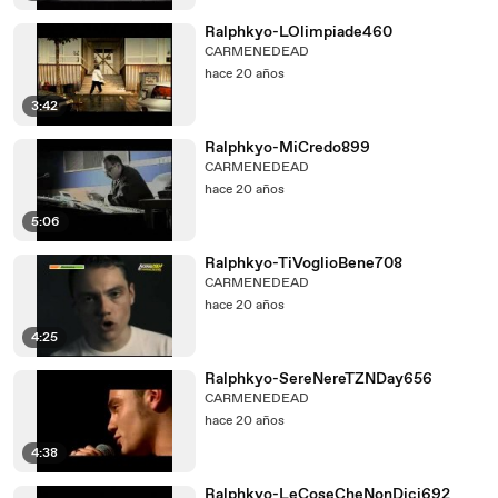
Ralphkyo-LOlimpiade460
CARMENEDEAD
hace 20 años
3:42
Ralphkyo-MiCredo899
CARMENEDEAD
hace 20 años
5:06
Ralphkyo-TiVoglioBene708
CARMENEDEAD
hace 20 años
4:25
Ralphkyo-SereNereTZNDay656
CARMENEDEAD
hace 20 años
4:38
Ralphkyo-LeCoseCheNonDici692