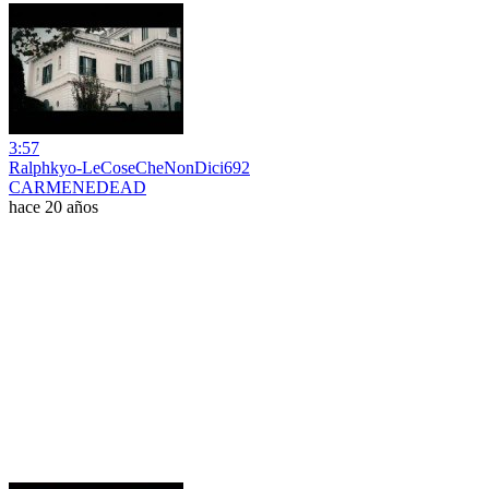
3:57
Ralphkyo-LeCoseCheNonDici692
CARMENEDEAD
hace 20 años