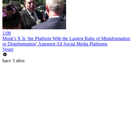
1:08
Musk’s X Is ‘the Platform With the Largest Ratio of Misinformation
or Disinformation’ Amongst All Social Media Platforms
Veuer
hace 3 años