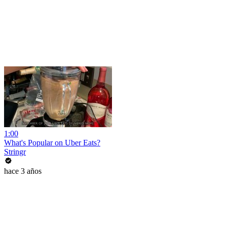
1:00
What's Popular on Uber Eats?
Stringr
hace 3 años