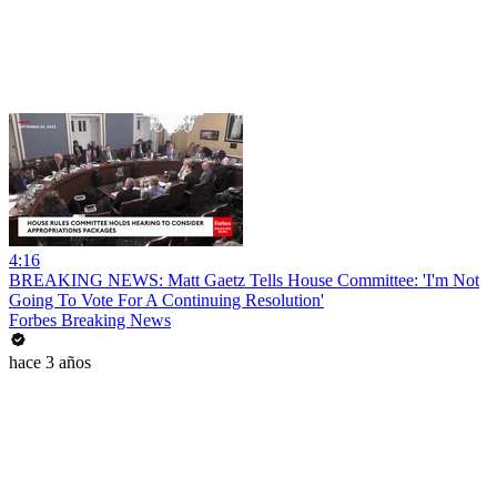
4:16
BREAKING NEWS: Matt Gaetz Tells House Committee: 'I'm Not
Going To Vote For A Continuing Resolution'
Forbes Breaking News
hace 3 años