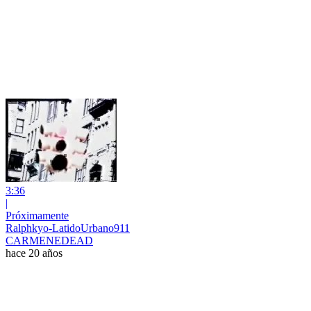
3:36
|
Próximamente
Ralphkyo-LatidoUrbano911
CARMENEDEAD
hace 20 años