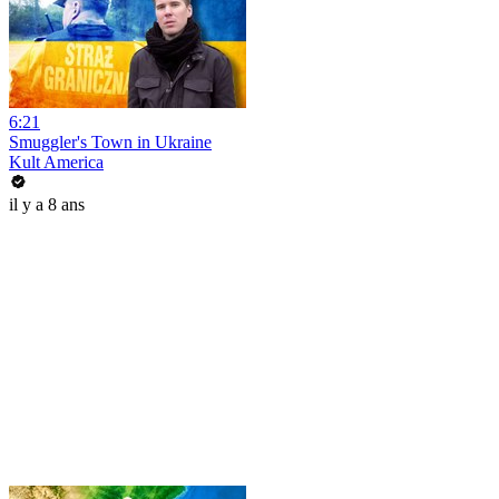
6:21
Smuggler's Town in Ukraine
Kult America
il y a 8 ans