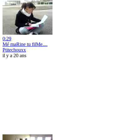
0:29
Mé maRine tu filMe....
Ptitechouxx
il y a 20 ans