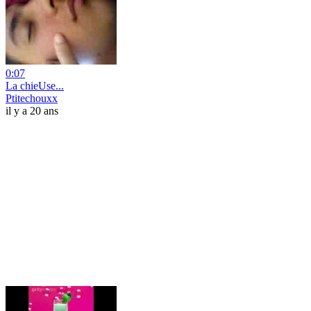
0:07
La chieUse...
Ptitechouxx
il y a 20 ans