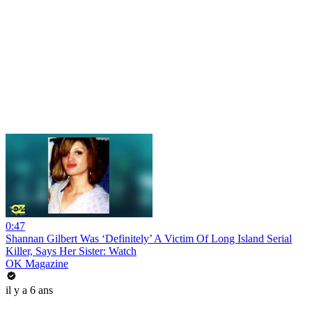
0:47
Shannan Gilbert Was ‘Definitely’ A Victim Of Long Island Serial
Killer, Says Her Sister: Watch
OK Magazine
il y a 6 ans