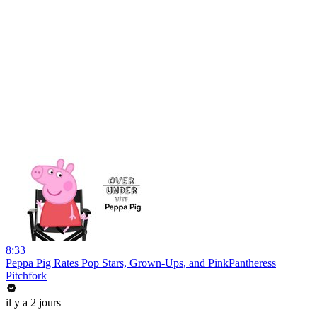
8:33
Peppa Pig Rates Pop Stars, Grown-Ups, and PinkPantheress
Pitchfork
il y a 2 jours