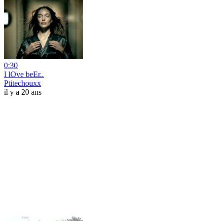
0:30
I lOve beEr..
Ptitechouxx
il y a 20 ans