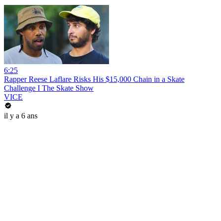
6:25
Rapper Reese Laflare Risks His $15,000 Chain in a Skate
Challenge I The Skate Show
VICE
il y a 6 ans