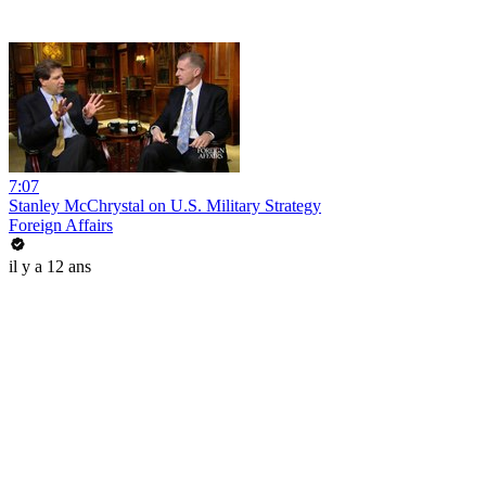
7:07
Stanley McChrystal on U.S. Military Strategy
Foreign Affairs
il y a 12 ans