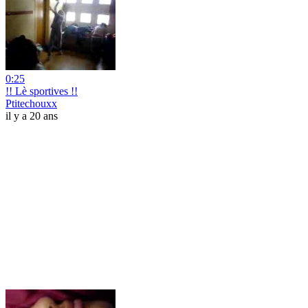
0:25
!! Lè sportives !!
Ptitechouxx
il y a 20 ans