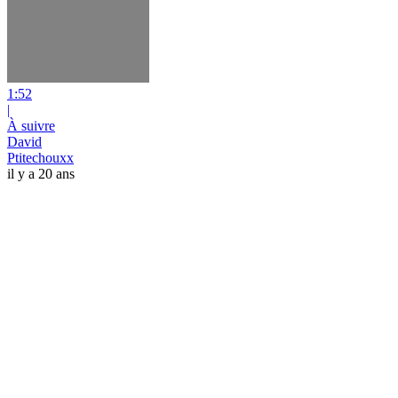
1:52
|
À suivre
David
Ptitechouxx
il y a 20 ans