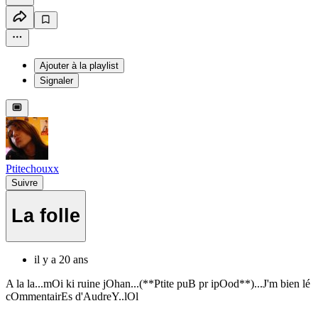
Ajouter à la playlist
Signaler
Ptitechouxx
Suivre
La folle
il y a 20 ans
A la la...mOi ki ruine jOhan...(**Ptite puB pr ipOod**)...J'm bien lé
cOmmentairEs d'AudreY..lOl