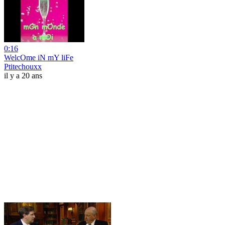
0:16
WelcOme iN mY liFe
Ptitechouxx
il y a 20 ans