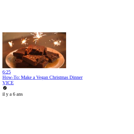
6:25
How-To: Make a Vegan Christmas Dinner
VICE
il y a 6 ans