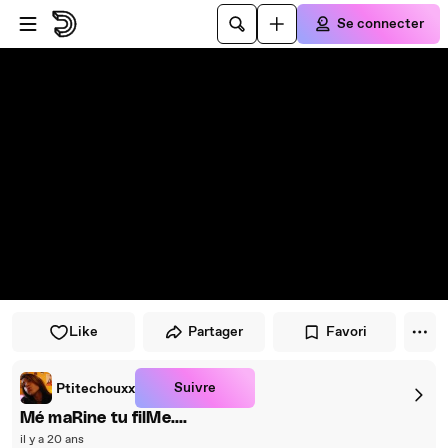
Passer au player
Passer au contenu principal
Se connecter
Like
Partager
Favori
Suivre
Ptitechouxx
Mé maRine tu filMe....
il y a 20 ans