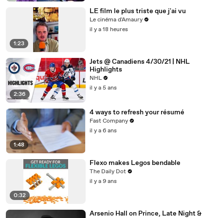
LE film le plus triste que j'ai vu
Le cinéma d'Amaury
il y a 18 heures
1:23
Jets @ Canadiens 4/30/21 | NHL
Highlights
NHL
il y a 5 ans
2:36
4 ways to refresh your résumé
Fast Company
il y a 6 ans
1:48
Flexo makes Legos bendable
The Daily Dot
il y a 9 ans
0:32
Arsenio Hall on Prince, Late Night &