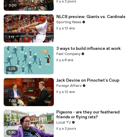
il y a 3 jours
3:00
NLCS preview: Giants vs. Cardinals
Sporting News
il y a 12 ans
1:11
3 ways to build influence at work
Fast Company
il y a 6 ans
1:25
Jack Devine on Pinochet's Coup
Foreign Affairs
il y a 12 ans
7:33
Pigeons - are they our feathered
friends or flying rats?
Local TV
il y a 3 jours
1:30