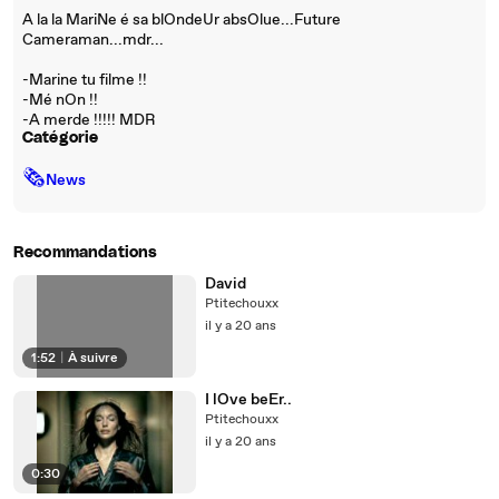
A la la MariNe é sa blOndeUr absOlue...Future
Cameraman...mdr...
-Marine tu filme !!
-Mé nOn !!
-A merde !!!!! MDR
Catégorie
🗞
News
Recommandations
David
Ptitechouxx
il y a 20 ans
1:52
|
À suivre
I lOve beEr..
Ptitechouxx
il y a 20 ans
0:30