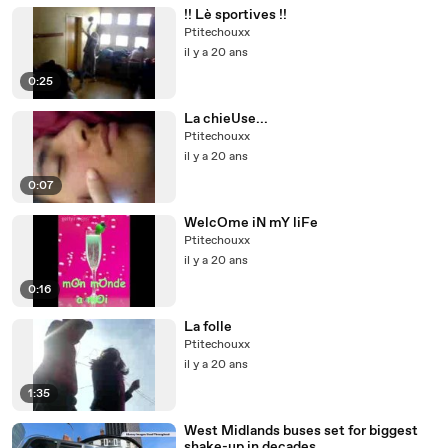
!! Lè sportives !!
Ptitechouxx
il y a 20 ans
0:25
La chieUse...
Ptitechouxx
il y a 20 ans
0:07
WelcOme iN mY liFe
Ptitechouxx
il y a 20 ans
0:16
La folle
Ptitechouxx
il y a 20 ans
1:35
West Midlands buses set for biggest
shake-up in decades