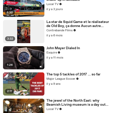
Local TV
il y a 3 jours
1:30
La star de Squid Game et le réalisateur
de Old Boy, ça donne Aucun autre
choix. Est-ce le chef-d’œuvre annoncé
Contrebande Films
?
il y a 6 mois
3:32
John Mayer Dialed In
Esquire
il y a 11 mois
1:26
The top 5 tackles of 2017 ... so far
Major League Soccer
il y a 9 ans
2:11
The jewel of the North East: why
Beamish Living museum is a day out
like no other
Local TV