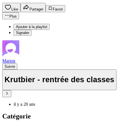
Like
Partager
Favori
Plus
Ajouter à la playlist
Signaler
Marion
Suivre
Krutbier - rentrée des classes
il y a 20 ans
Catégorie