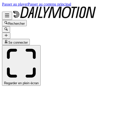
Passer au player
Passer au contenu principal
Rechercher
Se connecter
Regarder en plein écran