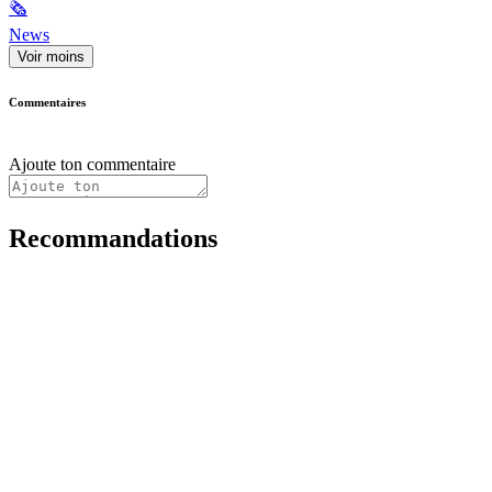
🗞
News
Voir moins
Commentaires
Ajoute ton commentaire
Recommandations