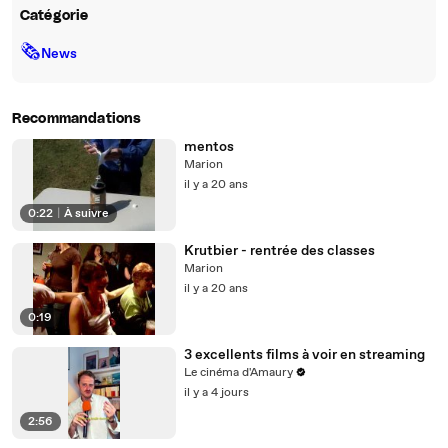
Catégorie
🗞
News
Recommandations
mentos
Marion
il y a 20 ans
0:22
|
À suivre
Krutbier - rentrée des classes
Marion
il y a 20 ans
0:19
3 excellents films à voir en streaming
Le cinéma d'Amaury
il y a 4 jours
2:56