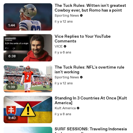
The Tuck Rules: Witten isn't greatest
Cowboy ever, but Romo has a point
Sporting News
il y a 12 ans
1:44
Vice Replies to Your YouTube
Comments
VICE
il y a 6 ans
6:38
The Tuck Rules: NFL's overtime rule
isn't working
Sporting News
il y a 12 ans
1:39
Standing In 3 Countries At Once [Kult
America]
Kult America
il y a 8 ans
8:40
SURF SESSIONS: Traveling Indonesia