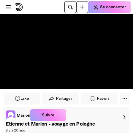
Passer au player
Passer au contenu principal
Se connecter
Like
Partager
Favori
Suivre
Marion
Etienne et Marion - voayge en Pologne
il y a 20 ans