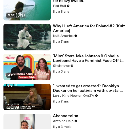
for heavy swells.
Red Bull
il y a 8 ans
3:14
Why I Left America for Poland #2 [Kult
America]
Kult America
il y a 7 ans
9:25
'Minx' Stars Jake Johnson & Ophelia
Lovibond Have a Feminist Face Off to
Celebrate Season 2
SheKnows
il y a 3 ans
4:07
"I wanted to get arrested": Brooklyn
Decker on her activism with co-star
Jane Fonda
Larry King Now on Ora.TV
il y a 7 ans
1:28
Abonne toi ❤️
Antoine Delp
il y a 3 mois