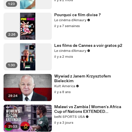
il y a 2 mois
1:23
Pourquoi ce film divise ?
Le cinéma d'Amaury
il y a 7 semaines
2:26
Les films de Cannes a voir gratos p2
Le cinéma d'Amaury
il y a 2 mois
1:30
Wywiad z Janem Krzysztofem
Bieleckim
Kult America
il y a 8 ans
28:24
Malawi vs Zambia | Women's Africa
Cup of Nations EXTENDED
HIGHLIGHTS | 08/05/2026 | beIN
beIN SPORTS USA
SPORTS USA
il y a 3 jours
21:03