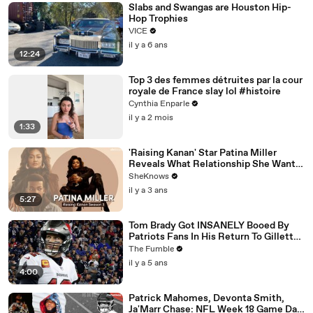
Slabs and Swangas are Houston Hip-
Hop Trophies
VICE
il y a 6 ans
12:24
Top 3 des femmes détruites par la cour
royale de France slay lol #histoire
Cynthia Enparle
il y a 2 mois
1:33
'Raising Kanan' Star Patina Miller
Reveals What Relationship She Wants
For Her Character
SheKnows
il y a 3 ans
5:27
Tom Brady Got INSANELY Booed By
Patriots Fans In His Return To Gillette
Stadium
The Fumble
il y a 5 ans
4:00
Patrick Mahomes, Devonta Smith,
Ja'Marr Chase: NFL Week 18 Game Day