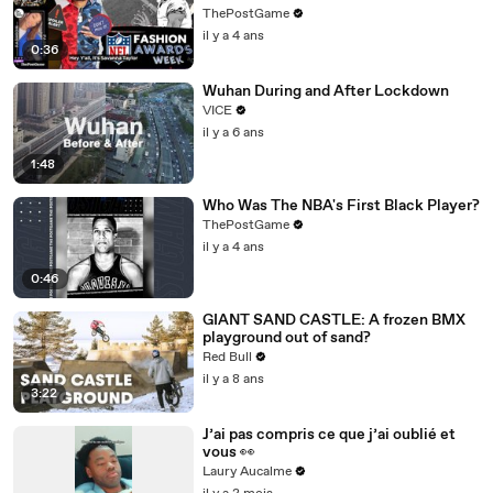
Fashion Winners
ThePostGame
il y a 4 ans
0:36
Wuhan During and After Lockdown
VICE
il y a 6 ans
1:48
Who Was The NBA's First Black Player?
ThePostGame
il y a 4 ans
0:46
GIANT SAND CASTLE: A frozen BMX
playground out of sand?
Red Bull
il y a 8 ans
3:22
J’ai pas compris ce que j’ai oublié et
vous 👀
Laury Aucalme