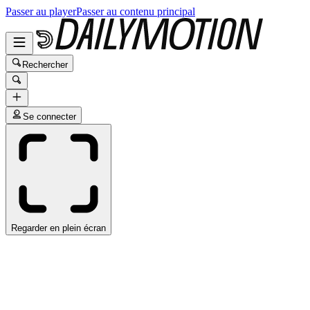
Passer au player
Passer au contenu principal
Rechercher
Se connecter
Regarder en plein écran