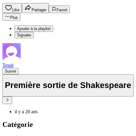
Like
Partager
Favori
Plus
Ajouter à la playlist
Signaler
Tessd
Suivre
Première sortie de Shakespeare
il y a 20 ans
Catégorie