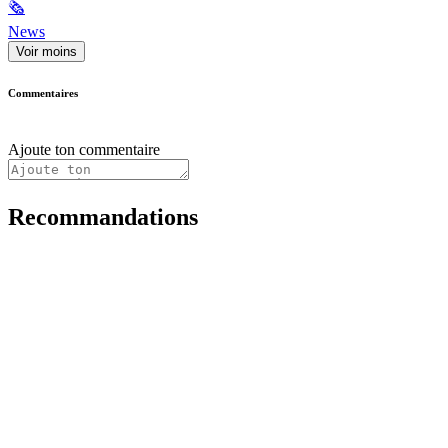
🗞
News
Voir moins
Commentaires
Ajoute ton commentaire
Recommandations