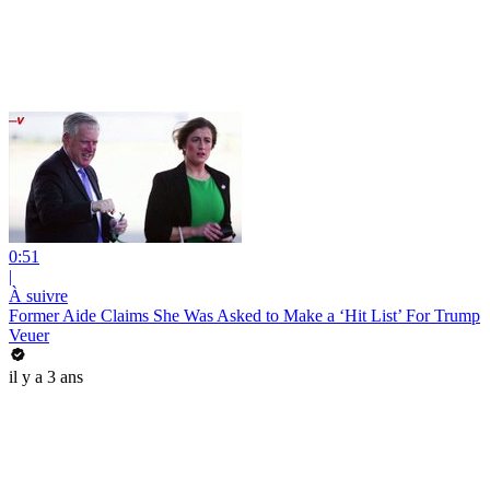
0:51
|
À suivre
Former Aide Claims She Was Asked to Make a ‘Hit List’ For Trump
Veuer
il y a 3 ans