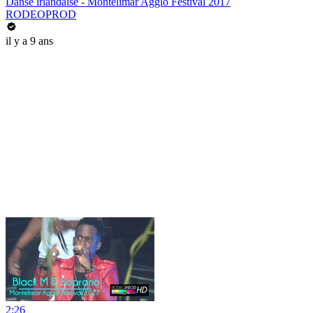
Danse irlandaise - Montélimar Agglo Festival 2017
RODEOPROD
il y a 9 ans
2:26