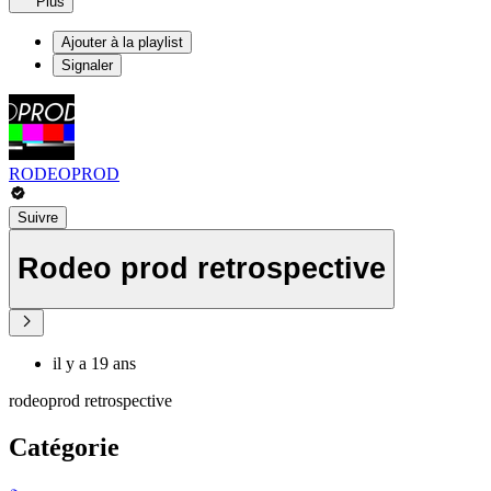
Plus
Ajouter à la playlist
Signaler
RODEOPROD
Suivre
Rodeo prod retrospective
il y a 19 ans
rodeoprod retrospective
Catégorie