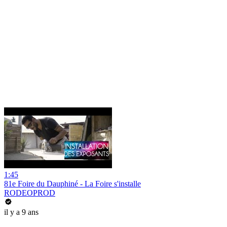
1:45
81e Foire du Dauphiné - La Foire s'installe
RODEOPROD
il y a 9 ans