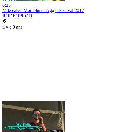
6:25
Mlle cafe - Montélimar Agglo Festival 2017
RODEOPROD
il y a 9 ans