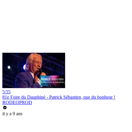
5:55
81e Foire du Dauphiné - Patrick Sébastien, que du bonheur !
RODEOPROD
il y a 9 ans