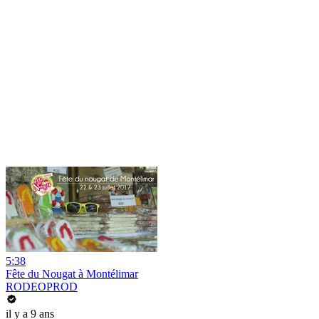
5:38
Fête du Nougat à Montélimar
RODEOPROD
il y a 9 ans