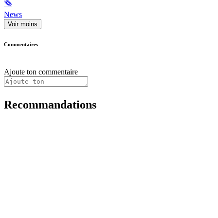
🗞
News
Voir moins
Commentaires
Ajoute ton commentaire
Recommandations