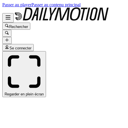
Passer au player
Passer au contenu principal
Rechercher
Se connecter
Regarder en plein écran