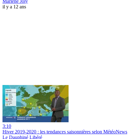
Marlene Joly
il y a 12 ans
3:10
Hiver 2019-2020 : les tendances saisonnières selon MétéoNews
Le Dauphiné Libéré