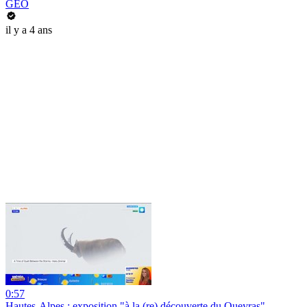
GEO
il y a 4 ans
0:57
Hautes-Alpes : exposition "à la (re) découverte du Queyras"