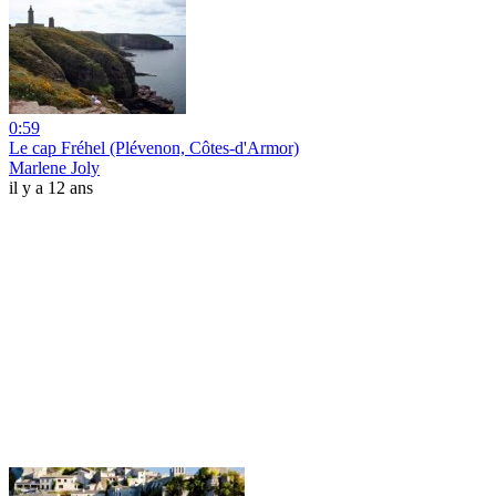
0:59
Le cap Fréhel (Plévenon, Côtes-d'Armor)
Marlene Joly
il y a 12 ans