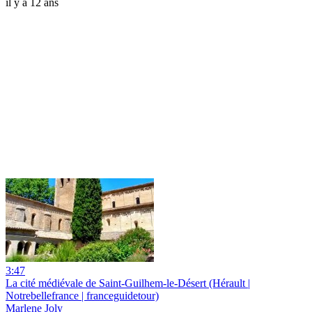
il y a 12 ans
3:47
La cité médiévale de Saint-Guilhem-le-Désert (Hérault |
Notrebellefrance | franceguidetour)
Marlene Joly