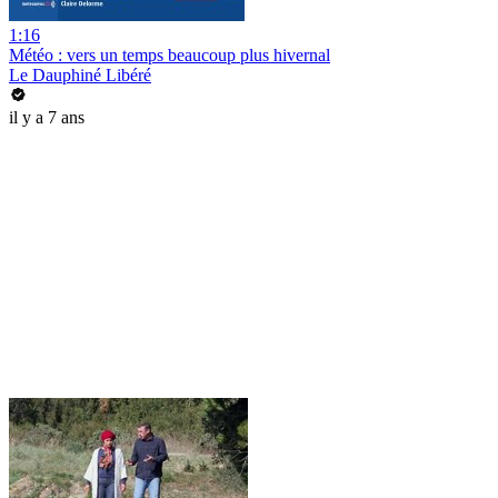
1:16
Météo : vers un temps beaucoup plus hivernal
Le Dauphiné Libéré
il y a 7 ans