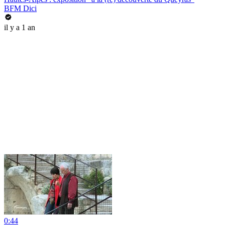
BFM Dici
il y a 1 an
0:44