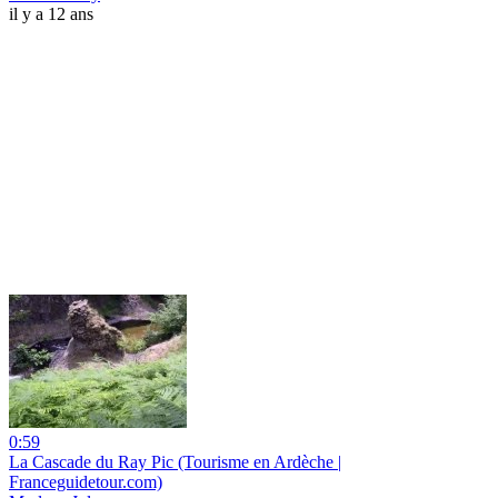
il y a 12 ans
0:59
La Cascade du Ray Pic (Tourisme en Ardèche |
Franceguidetour.com)