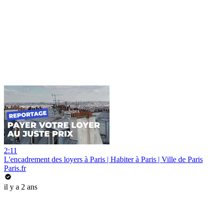
2:11
L'encadrement des loyers à Paris | Habiter à Paris | Ville de Paris
Paris.fr
il y a 2 ans