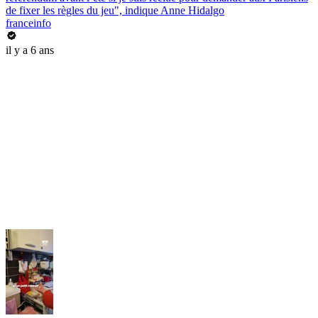
de fixer les règles du jeu", indique Anne Hidalgo
franceinfo
il y a 6 ans