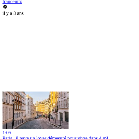
franceinfo
il y a 8 ans
1:05
Paris : il paye un loyer démesuré pour vivre dans 4 m²