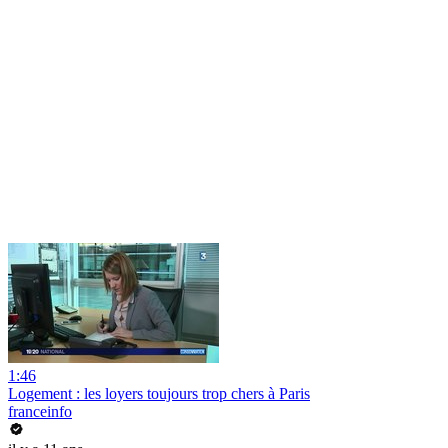
1:46
Logement : les loyers toujours trop chers à Paris
franceinfo