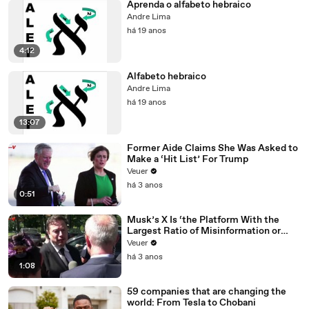
Aprenda o alfabeto hebraico
Andre Lima
há 19 anos
4:12
Alfabeto hebraico
Andre Lima
há 19 anos
13:07
Former Aide Claims She Was Asked to
Make a ‘Hit List’ For Trump
Veuer
há 3 anos
0:51
Musk’s X Is ‘the Platform With the
Largest Ratio of Misinformation or
Disinformation’ Amongst All Social
Veuer
Media Platforms
há 3 anos
1:08
59 companies that are changing the
world: From Tesla to Chobani