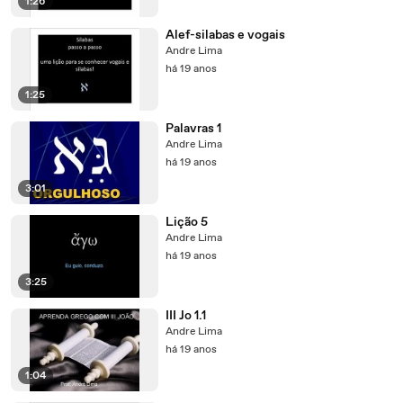
1:26
Alef-silabas e vogais
Andre Lima
há 19 anos
1:25
Palavras 1
Andre Lima
há 19 anos
3:01
Lição 5
Andre Lima
há 19 anos
3:25
III Jo 1.1
Andre Lima
há 19 anos
1:04