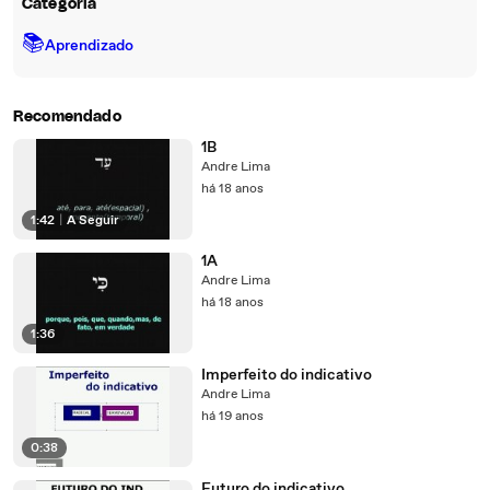
Categoria
📚
Aprendizado
Recomendado
1B
Andre Lima
há 18 anos
1:42
|
A Seguir
1A
Andre Lima
há 18 anos
1:36
Imperfeito do indicativo
Andre Lima
há 19 anos
0:38
Futuro do indicativo