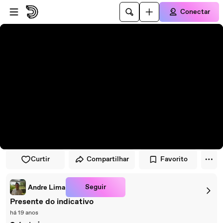
Pular para o player
Ir para o conteúdo principal
Conectar
Curtir
Compartilhar
Favorito
Seguir
Andre Lima
Presente do indicativo
há 19 anos