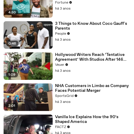
Fortune
há 3 anos
4:50
3 Things to Know About Coco Gauff's
Parents
People
há 3 anos
0:46
Hollywood Writers Reach ‘Tentative
Agreement’ With Studios After 146
Day Strike
Veuer
há 3 anos
1:09
NHA Customers in Limbo as Company
Faces Potential Merger
SportsGrid
há 3 anos
2:01
Vanilla Ice Explains How the 90’s
Shaped America
FACTZ
há 3 anos