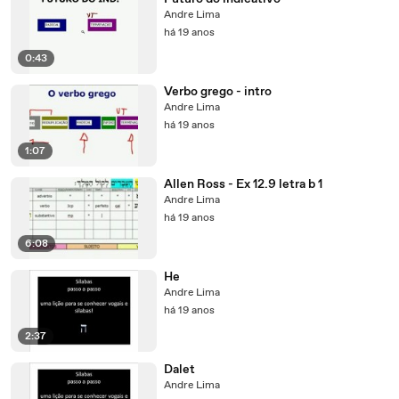
Andre Lima
há 19 anos
0:43
Verbo grego - intro
Andre Lima
há 19 anos
1:07
Allen Ross - Ex 12.9 letra b 1
Andre Lima
há 19 anos
6:08
He
Andre Lima
há 19 anos
2:37
Dalet
Andre Lima