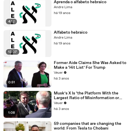
Aprenda o alfabeto hebraico
Andre Lima
há 19 anos
4:12
Alfabeto hebraico
Andre Lima
há 19 anos
13:07
Former Aide Claims She Was Asked to
Make a ‘Hit List’ For Trump
Veuer
há 3 anos
0:51
Musk’s X Is ‘the Platform With the
Largest Ratio of Misinformation or
Disinformation’ Amongst All Social
Veuer
Media Platforms
há 3 anos
1:08
59 companies that are changing the
world: From Tesla to Chobani