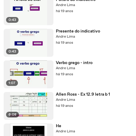
Andre Lima
há 19 anos
0:43
Presente do indicativo
Andre Lima
há 19 anos
0:43
Verbo grego - intro
Andre Lima
há 19 anos
1:07
Allen Ross - Ex 12.9 letra b 1
Andre Lima
há 19 anos
6:08
He
Andre Lima