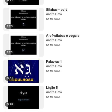
6:27
Silabas - beit
Andre Lima
há 19 anos
1:26
Alef-silabas e vogais
Andre Lima
há 19 anos
1:25
Palavras 1
Andre Lima
há 19 anos
3:01
Lição 5
Andre Lima
há 19 anos
3:25