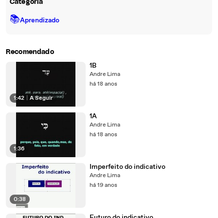
Categoria
📚
Aprendizado
Recomendado
1B
Andre Lima
há 18 anos
1:42
|
A Seguir
1A
Andre Lima
há 18 anos
1:36
Imperfeito do indicativo
Andre Lima
há 19 anos
0:38
Futuro do indicativo