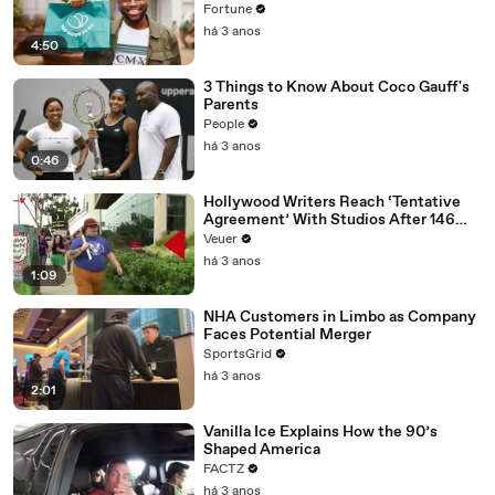
Fortune
há 3 anos
4:50
3 Things to Know About Coco Gauff's
Parents
People
há 3 anos
0:46
Hollywood Writers Reach ‘Tentative
Agreement’ With Studios After 146
Day Strike
Veuer
há 3 anos
1:09
NHA Customers in Limbo as Company
Faces Potential Merger
SportsGrid
há 3 anos
2:01
Vanilla Ice Explains How the 90’s
Shaped America
FACTZ
há 3 anos