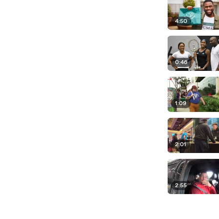
4:50
0:46
1:09
2:01
2:55