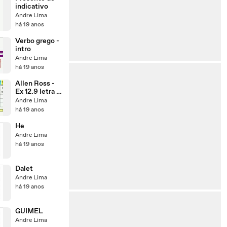
indicativo
Andre Lima
há 19 anos
Verbo grego -
intro
Andre Lima
há 19 anos
Allen Ross -
Ex 12.9 letra b
1
Andre Lima
há 19 anos
He
Andre Lima
há 19 anos
Dalet
Andre Lima
há 19 anos
GUIMEL
Andre Lima