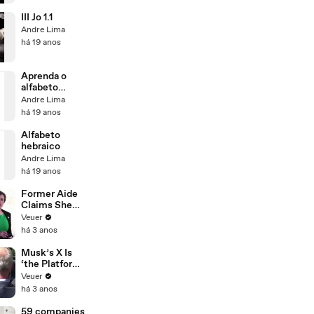
III Jo 1.1
Andre Lima
há 19 anos
Aprenda o
alfabeto
hebraico
Andre Lima
há 19 anos
Alfabeto
hebraico
Andre Lima
há 19 anos
Former Aide
Claims She
Was Asked to
Veuer
Make a ‘Hit
há 3 anos
List’ For
Trump
Musk’s X Is
‘the Platform
With the
Veuer
Largest Ratio
há 3 anos
of
Misinformatio
59 companies