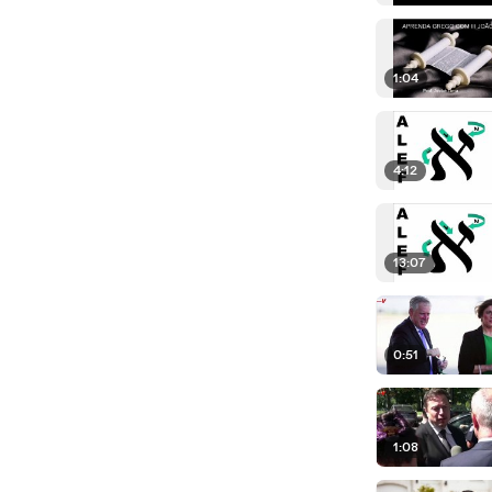
1:04
4:12
13:07
0:51
1:08