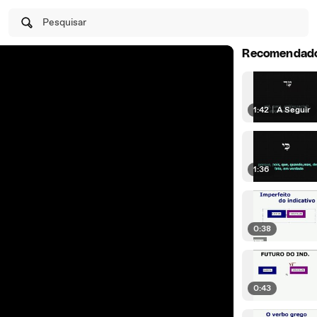
Pesquisar
Recomendad
1:42
|
A Seguir
1:36
0:38
0:43