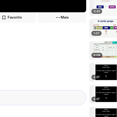
0:43
Favorito
Mais
1:07
6:08
2:37
2:37