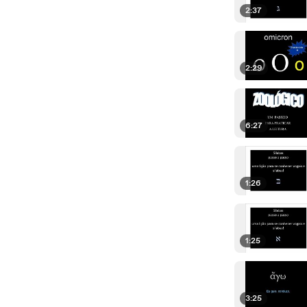
2:37
2:29
6:27
1:26
1:25
3:25