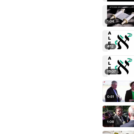
1:04
4:12
13:07
0:51
1:08