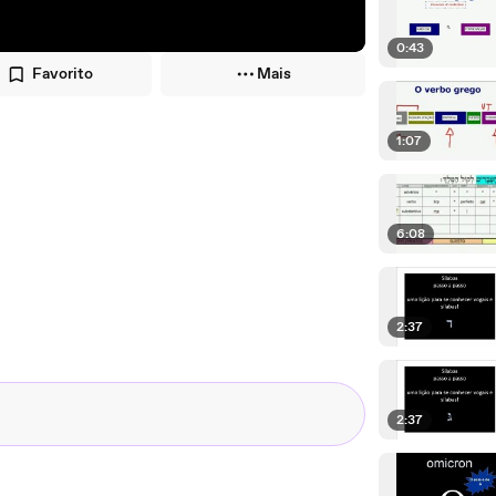
0:43
Favorito
Mais
1:07
6:08
2:37
2:37