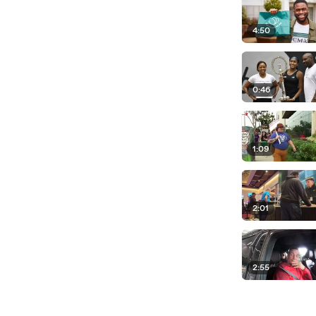
4:50
0:46
1:09
2:01
2:55