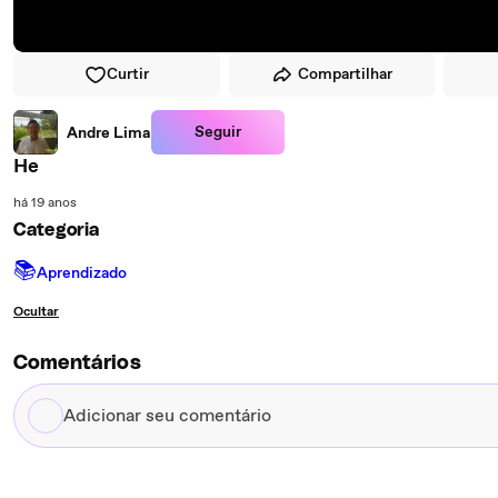
Curtir
Compartilhar
Seguir
Andre Lima
He
há 19 anos
Categoria
📚
Aprendizado
Ocultar
Comentários
Adicionar
seu
comentário