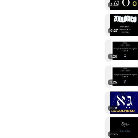
2:29
6:27
1:26
1:25
3:01
3:25