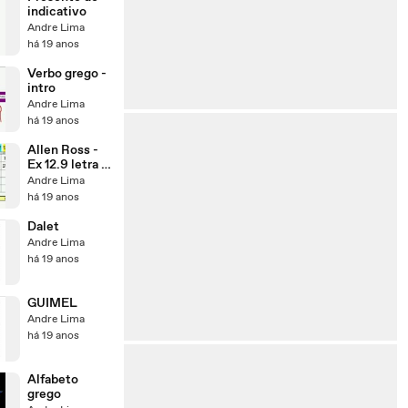
indicativo
Andre Lima
há 19 anos
Verbo grego -
intro
Andre Lima
há 19 anos
Allen Ross -
Ex 12.9 letra b
1
Andre Lima
há 19 anos
Dalet
Andre Lima
há 19 anos
GUIMEL
Andre Lima
há 19 anos
Alfabeto
grego