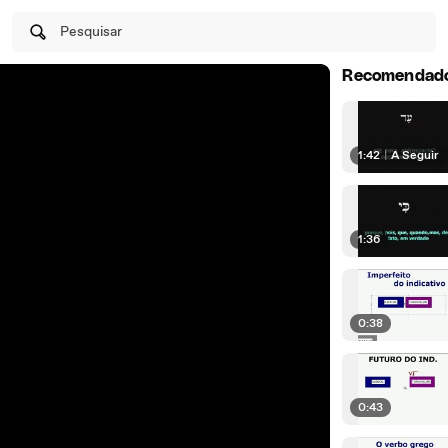
Pesquisar
Recomendad
1:42
|
A Seguir
1:36
0:38
0:43