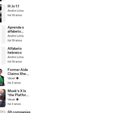
III Jo 1.1
Andre Lima
há 19 anos
Aprenda o
alfabeto
hebraico
Andre Lima
há 19 anos
Alfabeto
hebraico
Andre Lima
há 19 anos
Former Aide
Claims She
Was Asked to
Veuer
Make a ‘Hit
há 3 anos
List’ For
Trump
Musk’s X Is
‘the Platform
With the
Veuer
Largest Ratio
há 3 anos
of
Misinformatio
59 companies