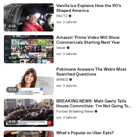
Vanilla Ice Explains How the 90’s
Shaped America
FACTZ
vor 3 Jahren
2:55
Amazon’ Prime Video Will Show
Commercials Starting Next Year
Veuer
vor 3 Jahren
0:36
Pokimane Answers The Web's Most
Searched Questions
WIRED
vor 3 Jahren
11:13
BREAKING NEWS: Matt Gaetz Tells
House Committee: 'I'm Not Going To
Vote For A Continuing Resolution'
Forbes Breaking News
vor 3 Jahren
4:16
What's Popular on Uber Eats?