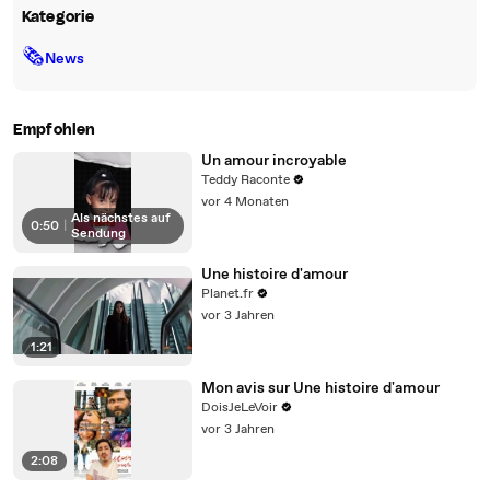
Kategorie
🗞
News
Empfohlen
Un amour incroyable
Teddy Raconte
vor 4 Monaten
Als nächstes auf
0:50
|
Sendung
Une histoire d'amour
Planet.fr
vor 3 Jahren
1:21
Mon avis sur Une histoire d'amour
DoisJeLeVoir
vor 3 Jahren
2:08