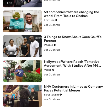
vor 3 Jahren
1:08
59 companies that are changing the
world: From Tesla to Chobani
Fortune
vor 3 Jahren
4:50
3 Things to Know About Coco Gauff's
Parents
People
vor 3 Jahren
0:46
Hollywood Writers Reach ‘Tentative
Agreement’ With Studios After 146
Day Strike
Veuer
vor 3 Jahren
1:09
NHA Customers in Limbo as Company
Faces Potential Merger
SportsGrid
vor 3 Jahren
2:01