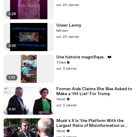
vor 20 Jahren
2:28
Unser Lenny
Miriam
vor 20 Jahren
3:42
Une histoire magnifique...❤️
Thibs
vor 3 Jahren
1:10
Former Aide Claims She Was Asked to
Make a ‘Hit List’ For Trump
Veuer
vor 3 Jahren
0:51
Musk’s X Is ‘the Platform With the
Largest Ratio of Misinformation or
Disinformation’ Amongst All Social
Veuer
Media Platforms