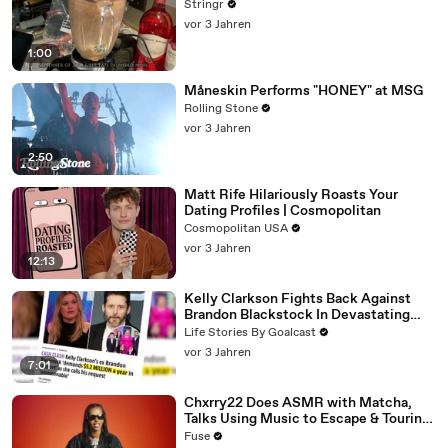
Stringr
vor 3 Jahren
1:00
Måneskin Performs "HONEY" at MSG
Rolling Stone
vor 3 Jahren
2:50
Matt Rife Hilariously Roasts Your
Dating Profiles | Cosmopolitan
Cosmopolitan USA
vor 3 Jahren
12:13
Kelly Clarkson Fights Back Against
Brandon Blackstock In Devastating
Divorce Battle
Life Stories By Goalcast
vor 3 Jahren
7:01
Chxrry22 Does ASMR with Matcha,
Talks Using Music to Escape & Touring
with The Weeknd
Fuse