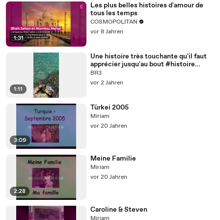
Les plus belles histoires d'amour de
tous les temps
COSMOPOLITAN
vor 8 Jahren
1:31
Une histoire très touchante qu'il faut
apprécier jusqu'au bout #histoire
#histoires #story
BR3
vor 2 Jahren
1:11
Türkei 2005
Miriam
vor 20 Jahren
3:09
Meine Familie
Miriam
vor 20 Jahren
2:28
Caroline & Steven
Miriam