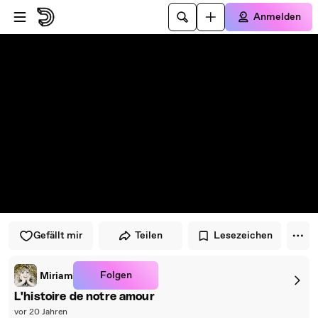
Zum Player springen
Zum Hauptinhalt springen
Anmelden
Gefällt mir
Teilen
Lesezeichen
Folgen
Miriam
L'histoire de notre amour
vor 20 Jahren