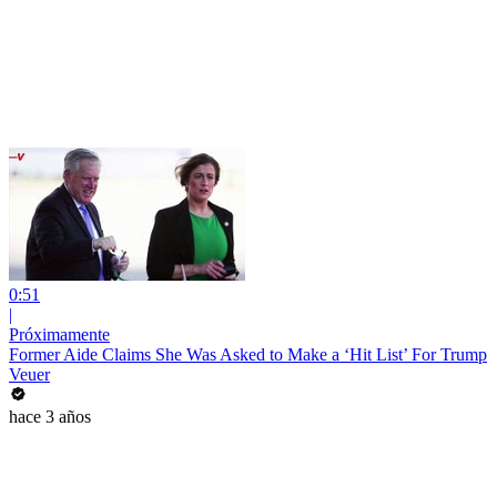
0:51
|
Próximamente
Former Aide Claims She Was Asked to Make a ‘Hit List’ For Trump
Veuer
hace 3 años