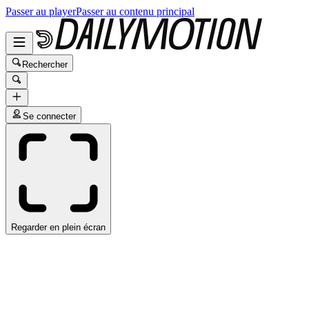
Passer au player
Passer au contenu principal
Rechercher
Se connecter
Regarder en plein écran