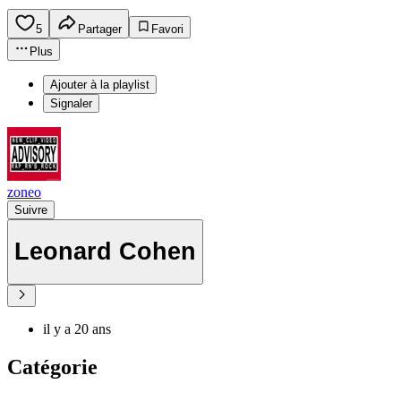
5
Partager
Favori
Plus
Ajouter à la playlist
Signaler
zoneo
Suivre
Leonard Cohen
il y a 20 ans
Catégorie