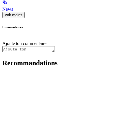
🗞
News
Voir moins
Commentaires
Ajoute ton commentaire
Recommandations