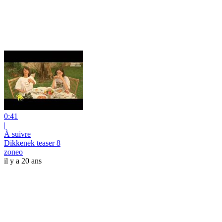
0:41
|
À suivre
Dikkenek teaser 8
zoneo
il y a 20 ans