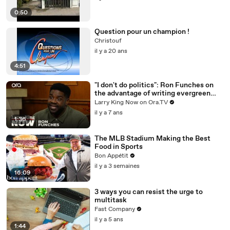
0:50
Question pour un champion !
Christouf
il y a 20 ans
4:51
"I don't do politics": Ron Funches on
the advantage of writing evergreen
jokes
Larry King Now on Ora.TV
il y a 7 ans
1:36
The MLB Stadium Making the Best
Food in Sports
Bon Appétit
il y a 3 semaines
16:09
3 ways you can resist the urge to
multitask
Fast Company
il y a 5 ans
1:44