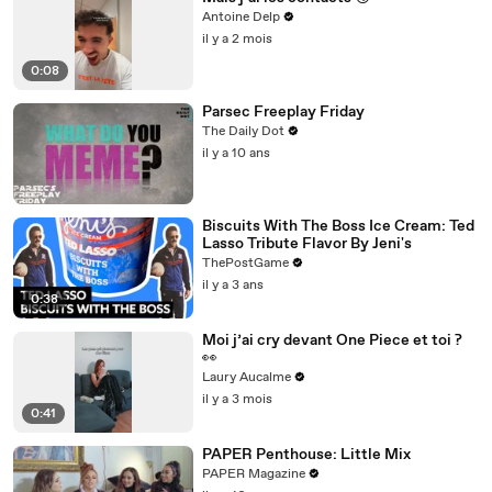
Antoine Delp
il y a 2 mois
0:08
Parsec Freeplay Friday
The Daily Dot
il y a 10 ans
Biscuits With The Boss Ice Cream: Ted
Lasso Tribute Flavor By Jeni's
ThePostGame
il y a 3 ans
0:38
Moi j’ai cry devant One Piece et toi ?
👀
Laury Aucalme
il y a 3 mois
0:41
PAPER Penthouse: Little Mix
PAPER Magazine