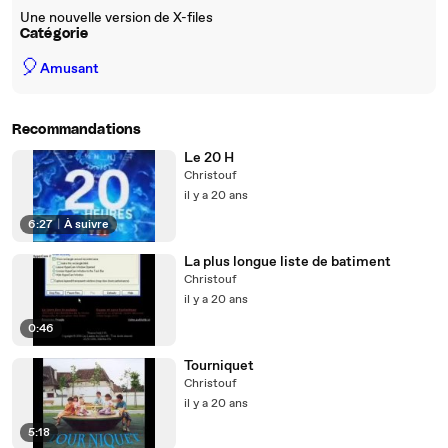
Une nouvelle version de X-files
Catégorie
🎈
Amusant
Recommandations
Le 20 H
Christouf
il y a 20 ans
6:27
|
À suivre
La plus longue liste de batiment
Christouf
il y a 20 ans
0:46
Tourniquet
Christouf
il y a 20 ans
5:18