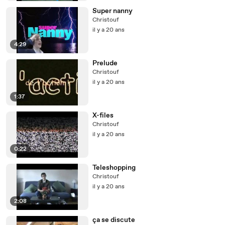
Super nanny
Christouf
il y a 20 ans
4:29
Prelude
Christouf
il y a 20 ans
1:37
X-files
Christouf
il y a 20 ans
0:22
Teleshopping
Christouf
il y a 20 ans
2:08
ça se discute