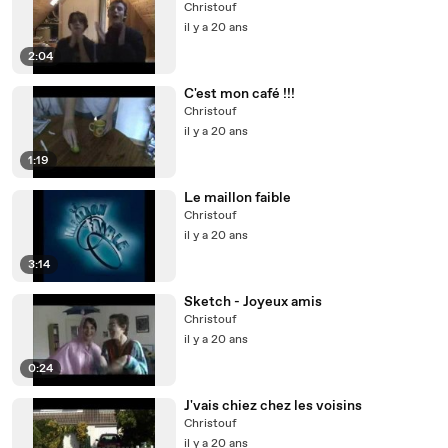
Christouf
il y a 20 ans
2:04
C'est mon café !!!
Christouf
il y a 20 ans
1:19
Le maillon faible
Christouf
il y a 20 ans
3:14
Sketch - Joyeux amis
Christouf
il y a 20 ans
0:24
J'vais chiez chez les voisins
Christouf
il y a 20 ans