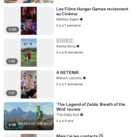
Les Films Hunger Games reviennent
au Cinéma
Matteo Sapin
il y a 1 semaine
0:56
🇪🇸🇩🇿
Sacha Borg
il y a 6 semaines
1:42
A RETENIR
Manon Leculnu
il y a 7 semaines
1:31
'The Legend of Zelda: Breath of the
Wild' review
The Daily Dot
il y a 9 ans
2:38
Mais j’ai les contacts 😼