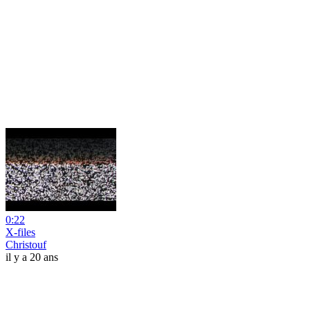
0:22
X-files
Christouf
il y a 20 ans