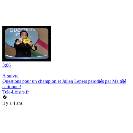
3:06
|
À suivre
Questions pour un champion et Julien Lepers parodiés par Ma télé
cartonne !
Tele-Loisirs.fr
il y a 4 ans