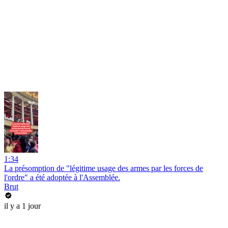
1:34
La présomption de "légitime usage des armes par les forces de
l'ordre" a été adoptée à l'Assemblée.
Brut
il y a 1 jour