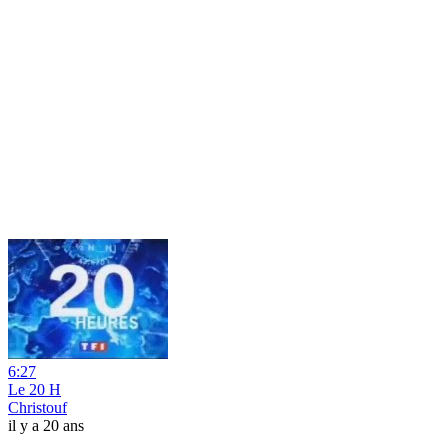
6:27
Le 20 H
Christouf
il y a 20 ans