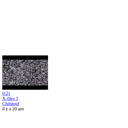
0:21
X-files 3
Christouf
il y a 20 ans