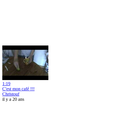
1:19
C'est mon café !!!
Christouf
il y a 20 ans