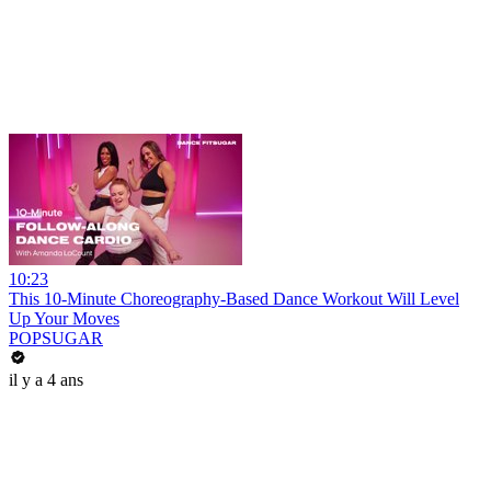
10:23
This 10-Minute Choreography-Based Dance Workout Will Level
Up Your Moves
POPSUGAR
il y a 4 ans