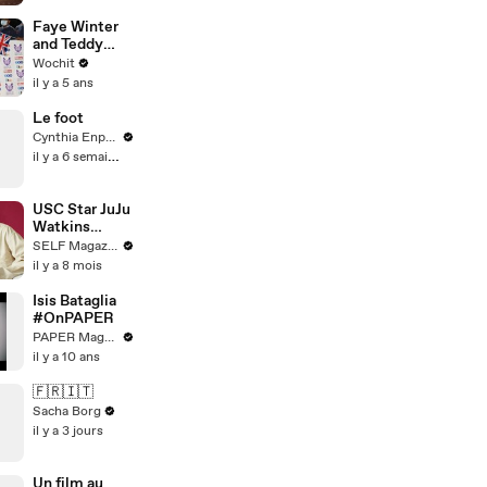
About Time
and The Paper
Faye Winter
| For the
and Teddy
Record |
Soares’ new
Wochit
Esquire
house is
il y a 5 ans
incredibly
huge
Le foot
Cynthia Enparle
il y a 6 semaines
USC Star JuJu
Watkins
Debunks
SELF Magazine
Every
il y a 8 mois
Basketball
Myth
Isis Bataglia
#OnPAPER
PAPER Magazine
il y a 10 ans
🇫🇷🇮🇹
Sacha Borg
il y a 3 jours
Un film au