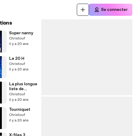
Se connecter
tions
Super nanny
Christouf
il y a 20 ans
Le 20 H
Christouf
il y a 20 ans
La plus longue
liste de
batiment
Christouf
il y a 20 ans
Tourniquet
Christouf
il y a 20 ans
X-files 3