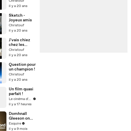
Christouf
il y a 20 ans
Sketch -
Joyeux amis
Christouf
il y a 20 ans
J'vais chiez
chez les
voisins
Christouf
il y a 20 ans
Question pour
un champion !
Christouf
il y a 20 ans
Un film quasi
parfait !
Le cinéma d'Amaury
il y a 17 heures
Domhnall
Gleeson on
Harry Potter,
Esquire
Star Wars,
il y a 9 mois