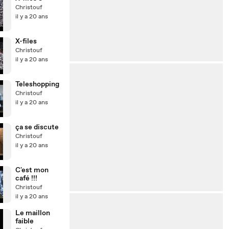
Christouf
il y a 20 ans
X-files
Christouf
il y a 20 ans
Teleshopping
Christouf
il y a 20 ans
ça se discute
Christouf
il y a 20 ans
C'est mon
café !!!
Christouf
il y a 20 ans
Le maillon
faible