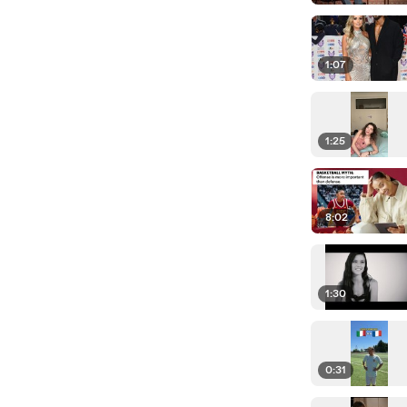
1:07
1:25
8:02
1:30
0:31