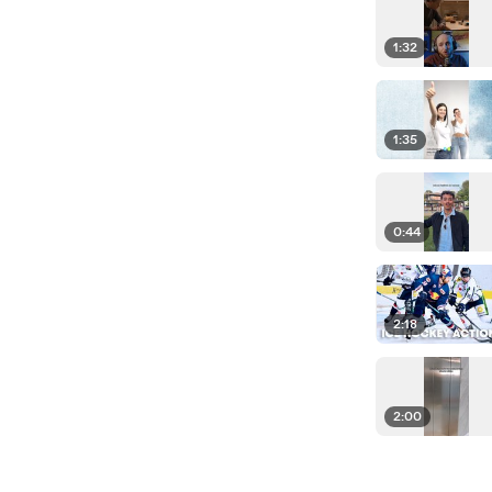
1:32
1:35
0:44
2:18
2:00