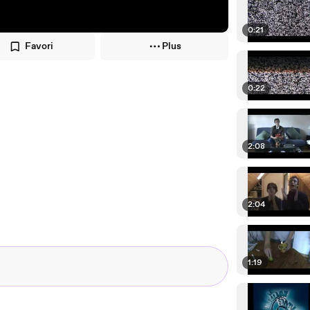
0:21
Favori
Plus
0:22
2:08
2:04
1:19