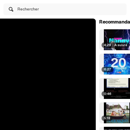
Rechercher
Recommanda
4:29
|
À suivre
6:27
0:46
5:18