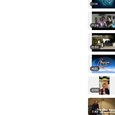
3:14
0:24
0:50
4:51
2:00
7:43