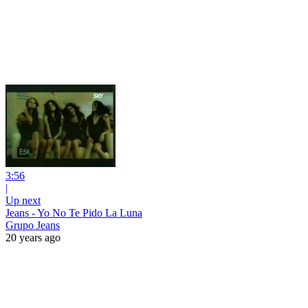
3:56
|
Up next
Jeans - Yo No Te Pido La Luna
Grupo Jeans
20 years ago