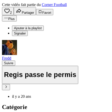
Cette vidéo fait partie du
Corner Football
2
Partager
Favori
Plus
Ajouter à la playlist
Signaler
Fredd
Suivre
Regis passe le permis
il y a 20 ans
Catégorie