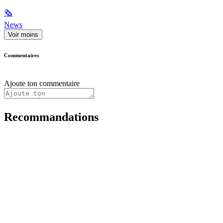
🗞
News
Voir moins
Commentaires
Ajoute ton commentaire
Recommandations