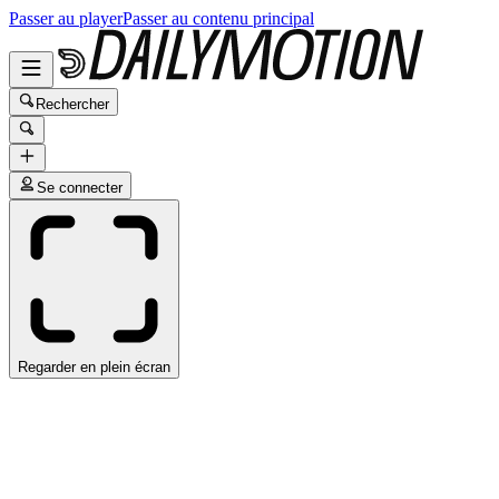
Passer au player
Passer au contenu principal
Rechercher
Se connecter
Regarder en plein écran