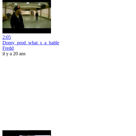
2:05
Domy_prod_what_s_a_battle
Fredd
il y a 20 ans