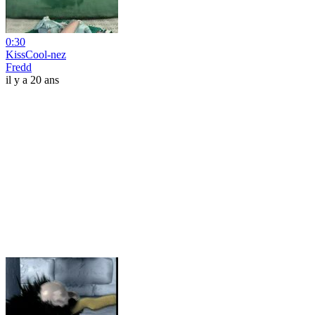
0:30
KissCool-nez
Fredd
il y a 20 ans