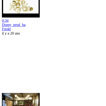
0:34
Domy_prod_ba
Fredd
il y a 20 ans