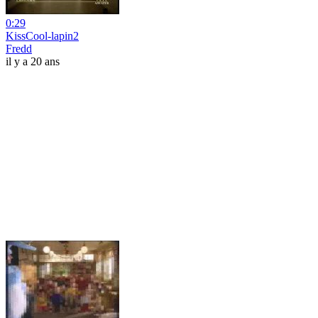
0:29
KissCool-lapin2
Fredd
il y a 20 ans