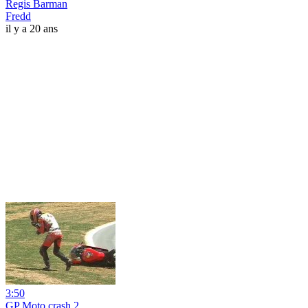
Regis Barman
Fredd
il y a 20 ans
3:50
GP Moto crash 2