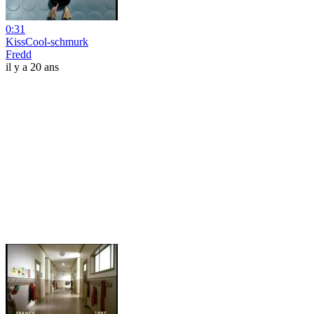
0:31
KissCool-schmurk
Fredd
il y a 20 ans