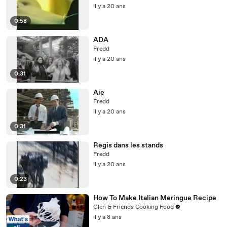
il y a 20 ans
0:58
ADA
Fredd
il y a 20 ans
0:31
Aie
Fredd
il y a 20 ans
0:31
Regis dans les stands
Fredd
il y a 20 ans
0:23
How To Make Italian Meringue Recipe
Glen & Friends Cooking Food
il y a 8 ans