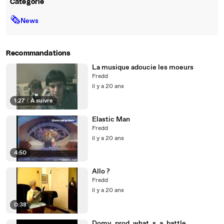
Catégorie
🗞
News
Recommandations
La musique adoucie les moeurs
Fredd
il y a 20 ans
1:27
|
À suivre
Elastic Man
Fredd
il y a 20 ans
4:50
Allo ?
Fredd
il y a 20 ans
0:38
Domy_prod_what_s_a_battle