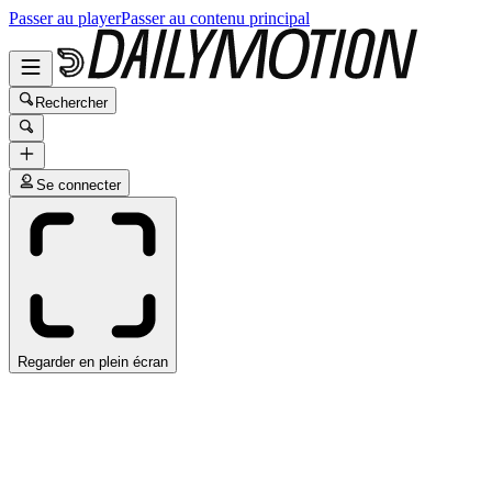
Passer au player
Passer au contenu principal
Rechercher
Se connecter
Regarder en plein écran