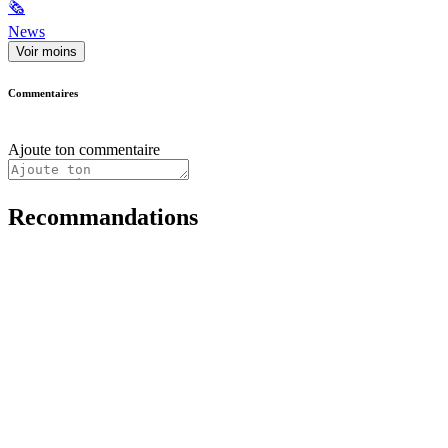
🗞
News
Voir moins
Commentaires
Ajoute ton commentaire
Recommandations