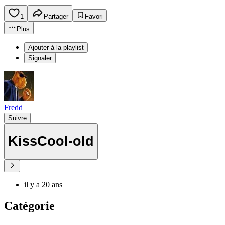
1
Partager
Favori
Plus
Ajouter à la playlist
Signaler
Fredd
Suivre
KissCool-old
il y a 20 ans
Catégorie