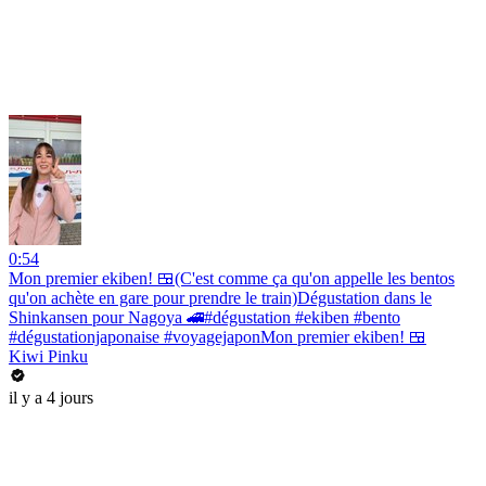
0:54
Mon premier ekiben! 🍱(C'est comme ça qu'on appelle les bentos
qu'on achète en gare pour prendre le train)Dégustation dans le
Shinkansen pour Nagoya 🚄#dégustation #ekiben #bento
#dégustationjaponaise #voyagejaponMon premier ekiben! 🍱
Kiwi Pinku
il y a 4 jours