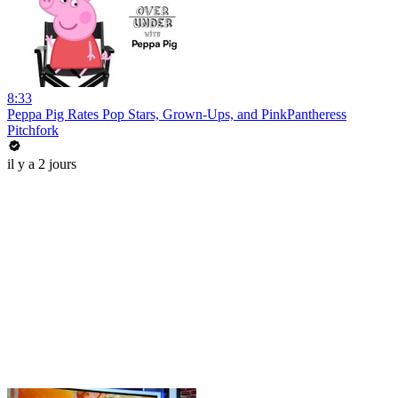
8:33
Peppa Pig Rates Pop Stars, Grown-Ups, and PinkPantheress
Pitchfork
il y a 2 jours