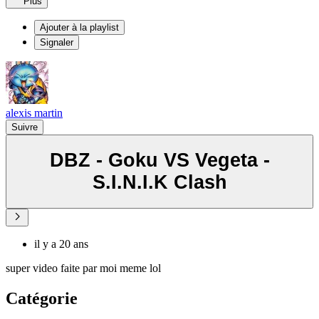
Plus
Ajouter à la playlist
Signaler
alexis martin
Suivre
DBZ - Goku VS Vegeta -
S.I.N.I.K Clash
il y a 20 ans
super video faite par moi meme lol
Catégorie