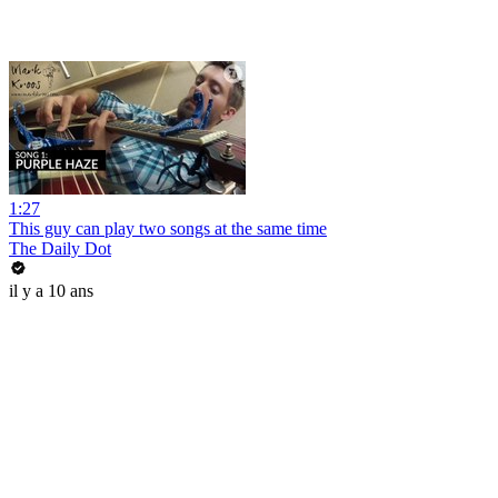
1:27
This guy can play two songs at the same time
The Daily Dot
il y a 10 ans