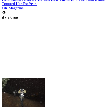
Tortured Her For Years
OK Magazine
il y a 6 ans