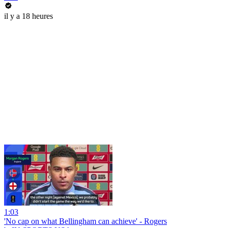
il y a 18 heures
1:03
'No cap on what Bellingham can achieve' - Rogers