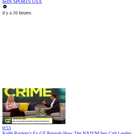
beIN SPORTS USA
il y a 16 heures
0:53
Keith Raniere’s Ex GF Reveals How The NXIVM Sex Cult Leader