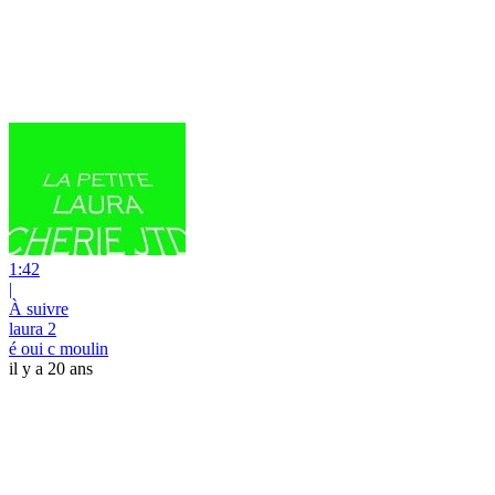
1:42
|
À suivre
laura 2
é oui c moulin
il y a 20 ans