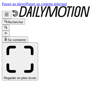
Passer au player
Passer au contenu principal
Rechercher
Se connecter
Regarder en plein écran