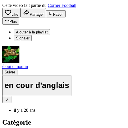
Cette vidéo fait partie du
Corner Football
Like
Partager
Favori
Plus
Ajouter à la playlist
Signaler
é oui c moulin
Suivre
en cour d'anglais
il y a 20 ans
Catégorie