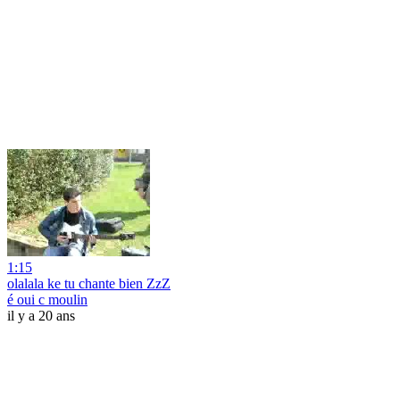
1:15
olalala ke tu chante bien ZzZ
é oui c moulin
il y a 20 ans