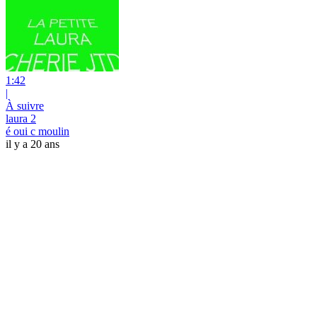
1:42
|
À suivre
laura 2
é oui c moulin
il y a 20 ans