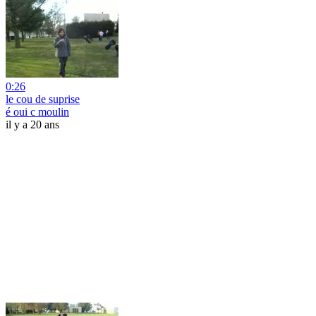
0:26
le cou de suprise
é oui c moulin
il y a 20 ans