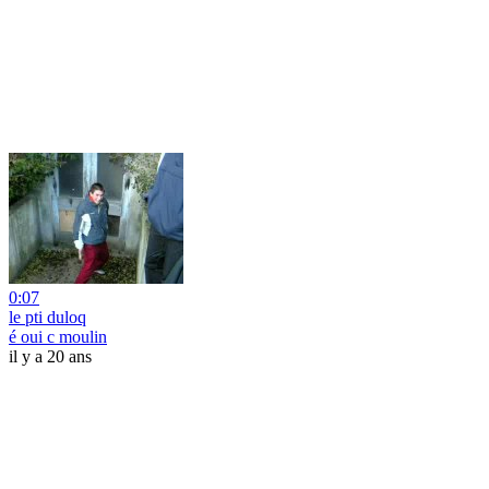
0:07
le pti duloq
é oui c moulin
il y a 20 ans