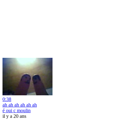
0:38
ah ah ah ah ah ah
é oui c moulin
il y a 20 ans