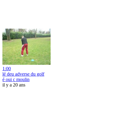
1:00
lé deu adverse du golf
é oui c moulin
il y a 20 ans