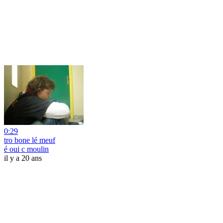
0:29
tro bone lé meuf
é oui c moulin
il y a 20 ans