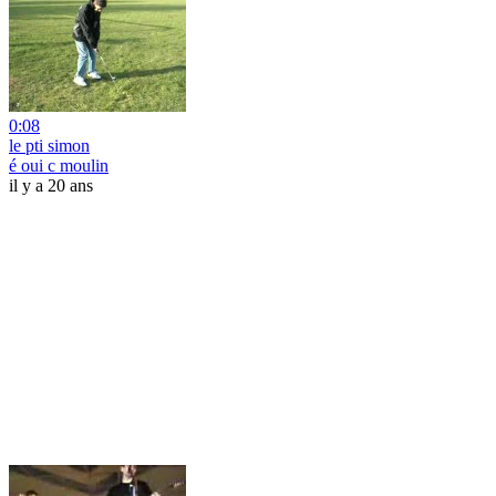
0:08
le pti simon
é oui c moulin
il y a 20 ans