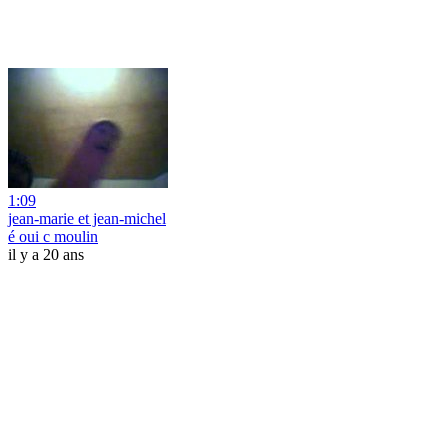
1:09
jean-marie et jean-michel
é oui c moulin
il y a 20 ans