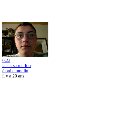
0:23
la sik sa ren fou
é oui c moulin
il y a 20 ans