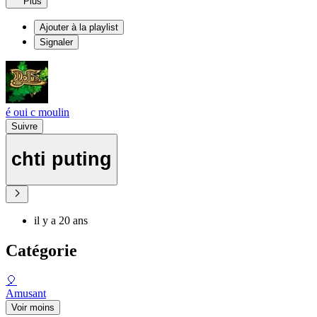
Plus
Ajouter à la playlist
Signaler
é oui c moulin
Suivre
chti puting
il y a 20 ans
Catégorie
🎈
Amusant
Voir moins