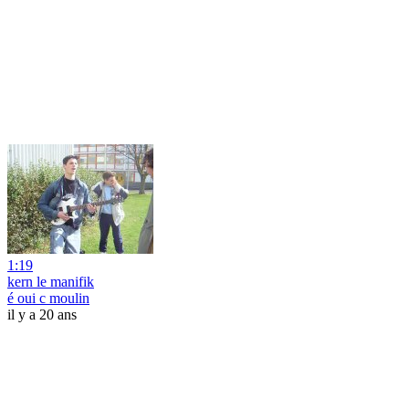
1:19
kern le manifik
é oui c moulin
il y a 20 ans