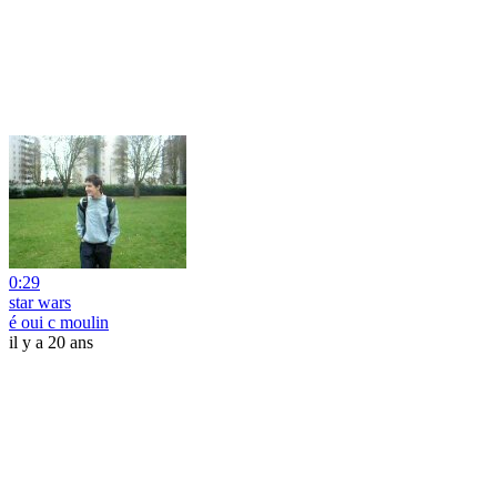
0:29
star wars
é oui c moulin
il y a 20 ans