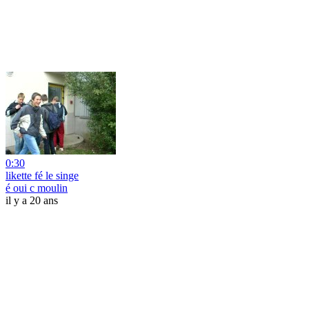
0:30
likette fé le singe
é oui c moulin
il y a 20 ans