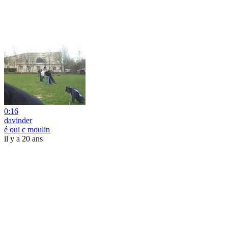
0:16
davinder
é oui c moulin
il y a 20 ans