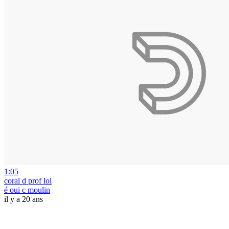
1:05
coral d prof lol
é oui c moulin
il y a 20 ans