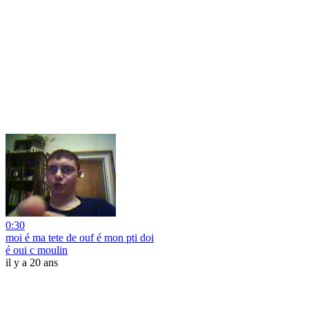
0:30
moi é ma tete de ouf é mon pti doi
é oui c moulin
il y a 20 ans