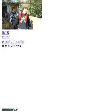
0:18
suliv
é oui c moulin
il y a 20 ans