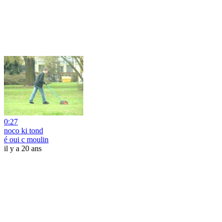
0:27
noco ki tond
é oui c moulin
il y a 20 ans