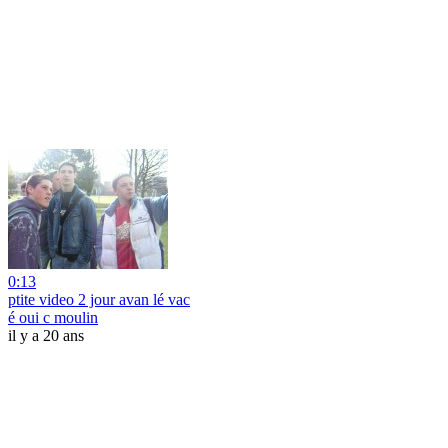
0:13
ptite video 2 jour avan lé vac
é oui c moulin
il y a 20 ans