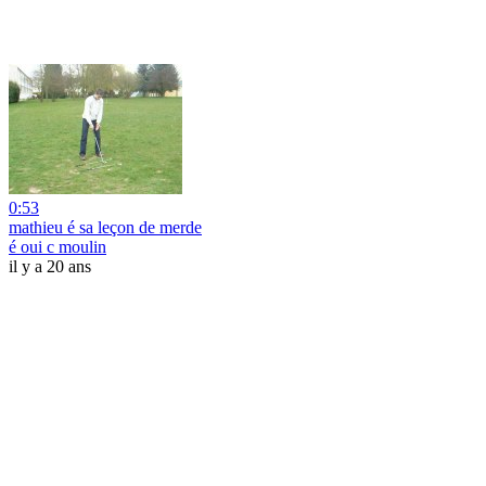
0:53
mathieu é sa leçon de merde
é oui c moulin
il y a 20 ans