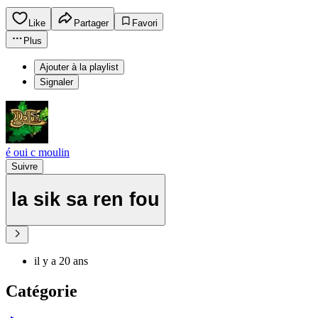
Like
Partager
Favori
Plus
Ajouter à la playlist
Signaler
é oui c moulin
Suivre
la sik sa ren fou
il y a 20 ans
Catégorie