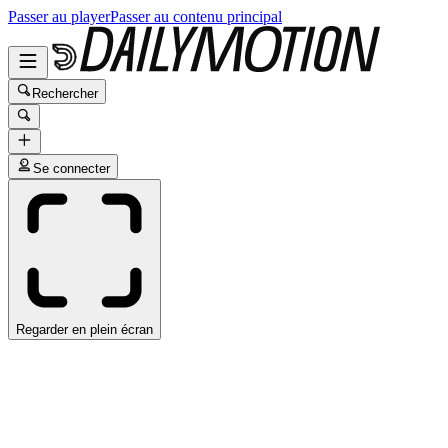
Passer au player
Passer au contenu principal
Rechercher
Se connecter
Regarder en plein écran