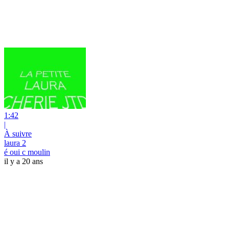
1:42
|
À suivre
laura 2
é oui c moulin
il y a 20 ans