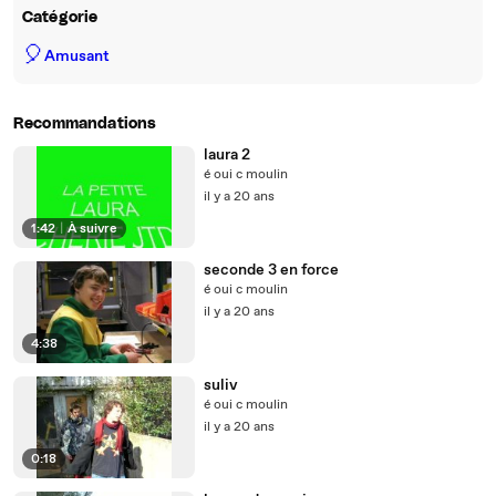
Catégorie
🎈
Amusant
Recommandations
laura 2
é oui c moulin
il y a 20 ans
1:42
|
À suivre
seconde 3 en force
é oui c moulin
il y a 20 ans
4:38
suliv
é oui c moulin
il y a 20 ans
0:18