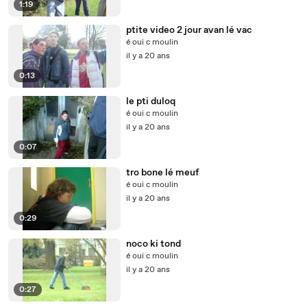
1:19
ptite video 2 jour avan lé vac
é oui c moulin
il y a 20 ans
0:13
le pti duloq
é oui c moulin
il y a 20 ans
0:07
tro bone lé meuf
é oui c moulin
il y a 20 ans
0:29
noco ki tond
é oui c moulin
il y a 20 ans
0:27