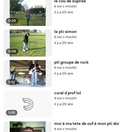
le cou de suprise
é oui c moulin
il y a 20 ans
0:26
le pti simon
é oui c moulin
il y a 20 ans
0:08
pti groupe de rock
é oui c moulin
il y a 20 ans
1:02
coral d prof lol
é oui c moulin
il y a 20 ans
1:05
moi é ma tete de ouf é mon pti doi
é oui c moulin