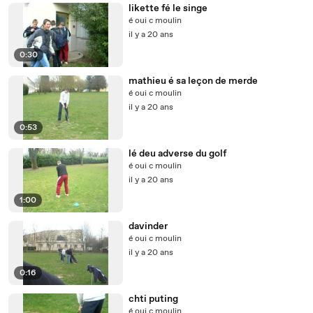
likette fé le singe
é oui c moulin
il y a 20 ans
0:30
mathieu é sa leçon de merde
é oui c moulin
il y a 20 ans
0:53
lé deu adverse du golf
é oui c moulin
il y a 20 ans
1:00
davinder
é oui c moulin
il y a 20 ans
0:16
chti puting
é oui c moulin