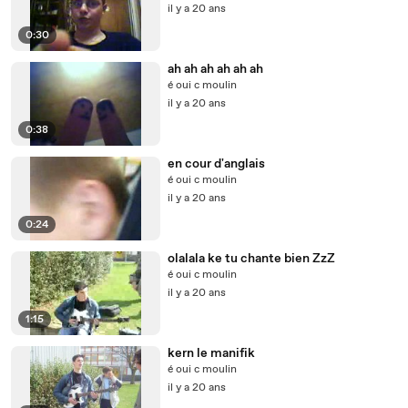
il y a 20 ans
0:30
ah ah ah ah ah ah
é oui c moulin
il y a 20 ans
0:38
en cour d'anglais
é oui c moulin
il y a 20 ans
0:24
olalala ke tu chante bien ZzZ
é oui c moulin
il y a 20 ans
1:15
kern le manifik
é oui c moulin
il y a 20 ans