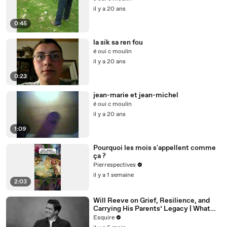
il y a 20 ans
0:45
la sik sa ren fou
é oui c moulin
il y a 20 ans
0:23
jean-marie et jean-michel
é oui c moulin
il y a 20 ans
1:09
Pourquoi les mois s'appellent comme
ça ?
Pierrespectives
il y a 1 semaine
2:03
Will Reeve on Grief, Resilience, and
Carrying His Parents’ Legacy | What
I’ve Learned | Esquire
Esquire