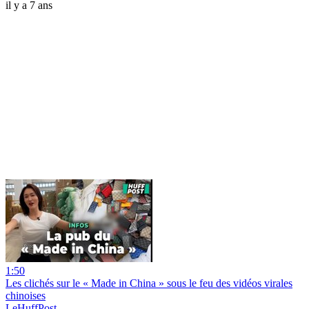
il y a 7 ans
1:50
Les clichés sur le « Made in China » sous le feu des vidéos virales
chinoises
LeHuffPost