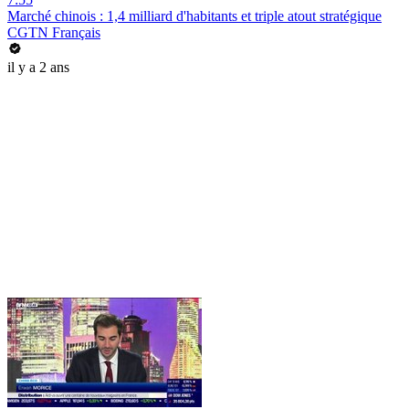
Marché chinois : 1,4 milliard d'habitants et triple atout stratégique
CGTN Français
il y a 2 ans