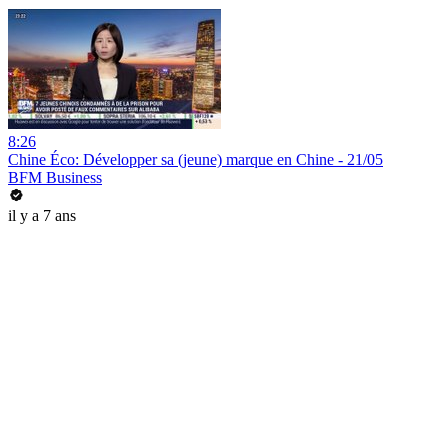
8:26
Chine Éco: Développer sa (jeune) marque en Chine - 21/05
BFM Business
il y a 7 ans