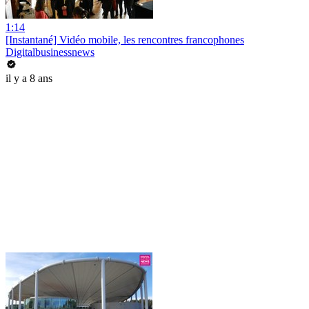
1:14
[Instantané] Vidéo mobile, les rencontres francophones
Digitalbusinessnews
il y a 8 ans