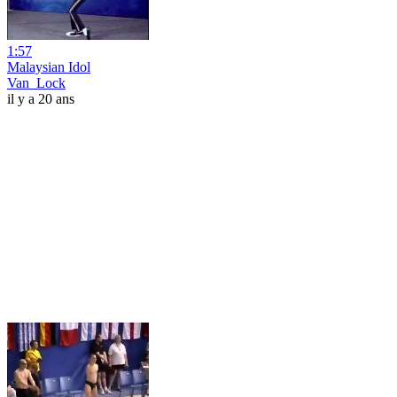
1:57
Malaysian Idol
Van_Lock
il y a 20 ans