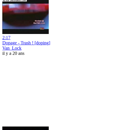
2:17
Dopage - Trash ! [doping]
Van_Lock
il y a 20 ans