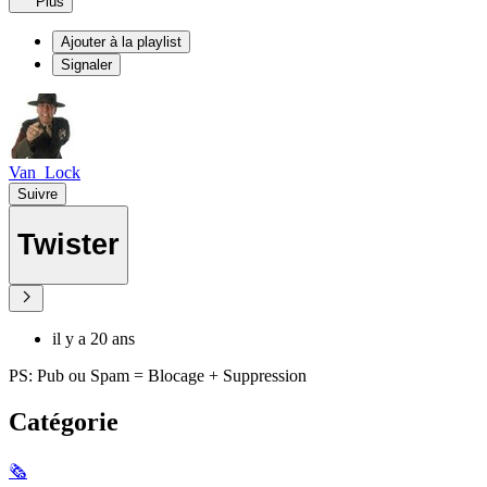
Plus
Ajouter à la playlist
Signaler
Van_Lock
Suivre
Twister
il y a 20 ans
PS: Pub ou Spam = Blocage + Suppression
Catégorie
🗞