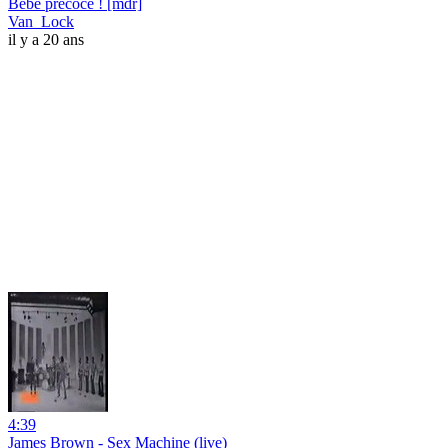
Bébé précoce ! [mdr]
Van_Lock
il y a 20 ans
4:39
James Brown - Sex Machine (live)