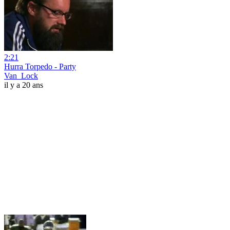
2:21
Hurra Torpedo - Party
Van_Lock
il y a 20 ans