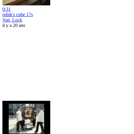
0:31
rubik's cube 17s
Van_Lock
il y a 20 ans