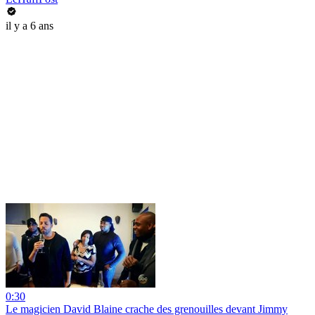
il y a 6 ans
0:30
Le magicien David Blaine crache des grenouilles devant Jimmy