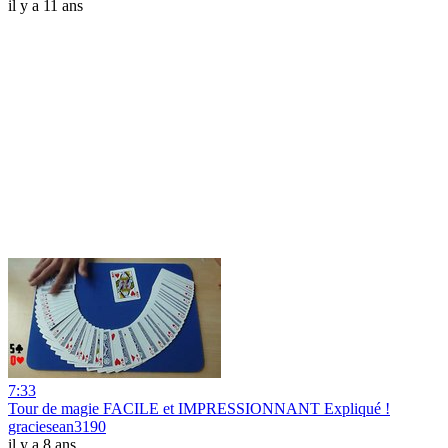
il y a 11 ans
7:33
Tour de magie FACILE et IMPRESSIONNANT Expliqué !
graciesean3190
il y a 8 ans