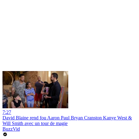
7:27
David Blaine rend fou Aaron Paul Bryan Cranston Kanye West &
Will Smith avec un tour de magie
BuzzVid