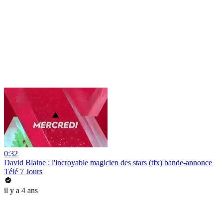
0:32
David Blaine : l'incroyable magicien des stars (tfx) bande-annonce
Télé 7 Jours
il y a 4 ans