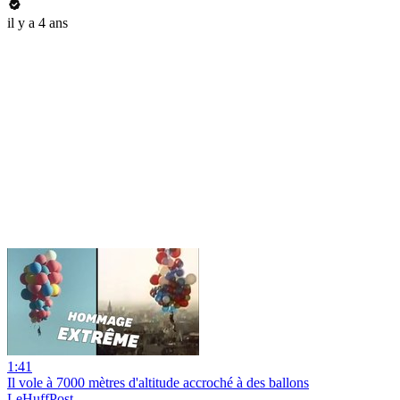
il y a 4 ans
1:41
Il vole à 7000 mètres d'altitude accroché à des ballons
LeHuffPost