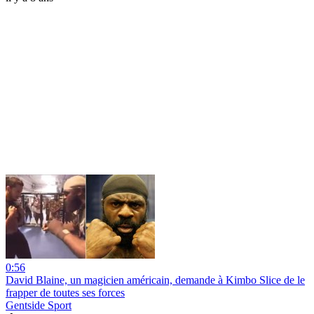
0:56
David Blaine, un magicien américain, demande à Kimbo Slice de le
frapper de toutes ses forces
Gentside Sport