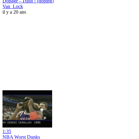
Dopage - Trash ! [doping]
Van_Lock
il y a 20 ans
1:35
NBA Worst Dunks