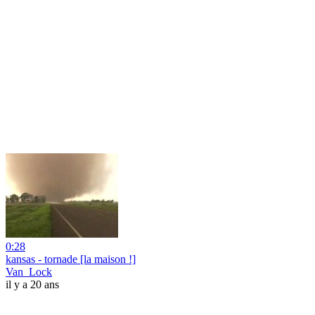
0:28
kansas - tornade [la maison !]
Van_Lock
il y a 20 ans