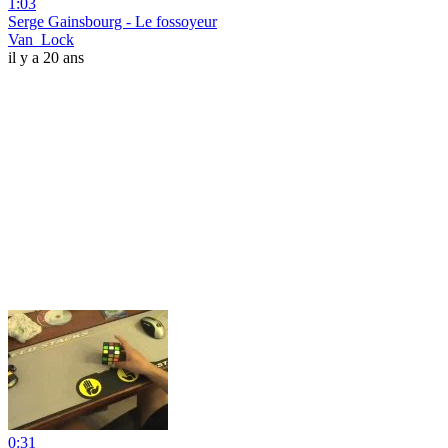
1:03
Serge Gainsbourg - Le fossoyeur
Van_Lock
il y a 20 ans
0:31