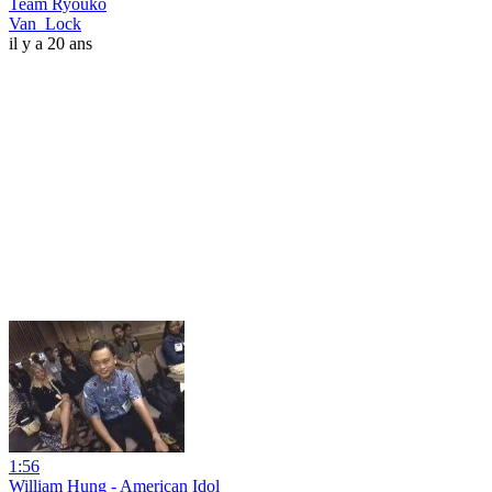
Team Ryouko
Van_Lock
il y a 20 ans
1:56
William Hung - American Idol