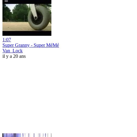
1:07
Super Granny - Super MéMé
Van_Lock
il y a 20 ans