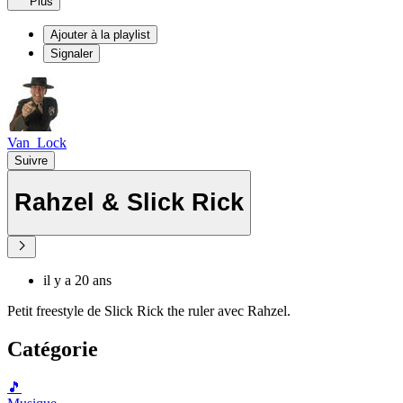
Plus
Ajouter à la playlist
Signaler
Van_Lock
Suivre
Rahzel & Slick Rick
il y a 20 ans
Petit freestyle de Slick Rick the ruler avec Rahzel.
Catégorie
🎵