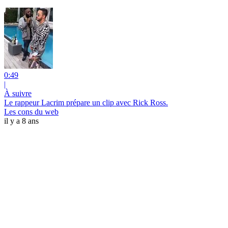
0:49
|
À suivre
Le rappeur Lacrim prépare un clip avec Rick Ross.
Les cons du web
il y a 8 ans