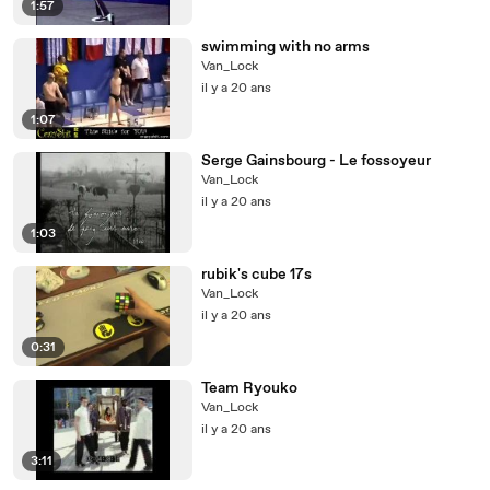
1:57
swimming with no arms
Van_Lock
il y a 20 ans
1:07
Serge Gainsbourg - Le fossoyeur
Van_Lock
il y a 20 ans
1:03
rubik's cube 17s
Van_Lock
il y a 20 ans
0:31
Team Ryouko
Van_Lock
il y a 20 ans
3:11