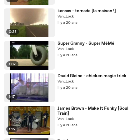
kansas - tornade [la maison !]
Van_Lock
il y a 20 ans
0:28
Super Granny - Super MéMé
Van_Lock
il y a 20 ans
1:07
David Blaine - chicken magic trick
Van_Lock
il y a 20 ans
1:17
James Brown - Make It Funky [Soul
Train]
Van_Lock
il y a 20 ans
1:15