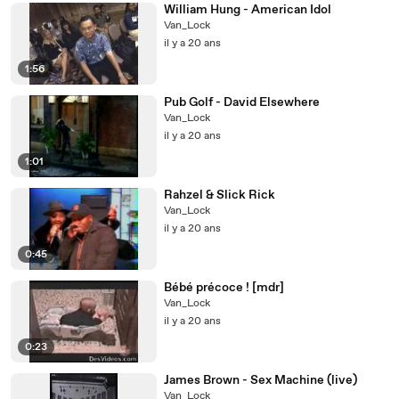
William Hung - American Idol
Van_Lock
il y a 20 ans
1:56
Pub Golf - David Elsewhere
Van_Lock
il y a 20 ans
1:01
Rahzel & Slick Rick
Van_Lock
il y a 20 ans
0:45
Bébé précoce ! [mdr]
Van_Lock
il y a 20 ans
0:23
James Brown - Sex Machine (live)
Van_Lock