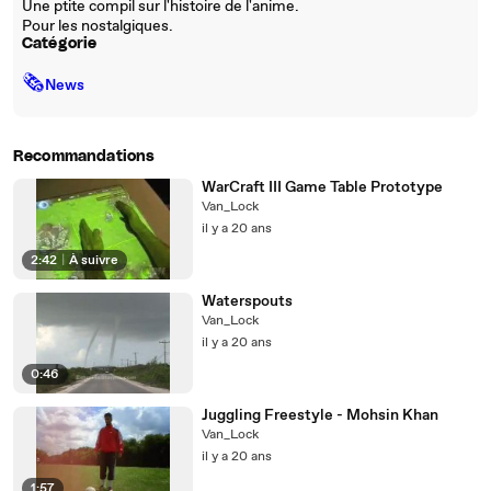
Une ptite compil sur l'histoire de l'anime.
Pour les nostalgiques.
Catégorie
🗞
News
Recommandations
WarCraft III Game Table Prototype
Van_Lock
il y a 20 ans
2:42
|
À suivre
Waterspouts
Van_Lock
il y a 20 ans
0:46
Juggling Freestyle - Mohsin Khan
Van_Lock
il y a 20 ans
1:57