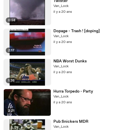
Twister
Van_Lock
il y a 20 ans
0:58
Dopage - Trash ! [doping]
Van_Lock
il y a 20 ans
2:17
NBA Worst Dunks
Van_Lock
il y a 20 ans
1:35
Hurra Torpedo - Party
Van_Lock
il y a 20 ans
2:21
Pub Snickers MDR
Van_Lock