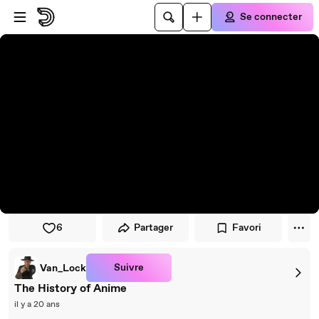
Passer au player
Passer au contenu principal
Se connecter
6
Partager
Favori
Suivre
Van_Lock
The History of Anime
il y a 20 ans