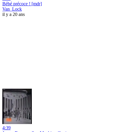
Bébé précoce ! [mdr]
Van_Lock
il y a 20 ans
4:39