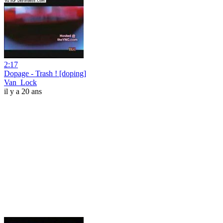
2:17
Dopage - Trash ! [doping]
Van_Lock
il y a 20 ans