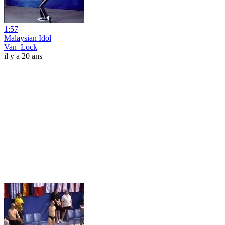
1:57
Malaysian Idol
Van_Lock
il y a 20 ans