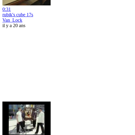
0:31
rubik's cube 17s
Van_Lock
il y a 20 ans