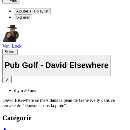
Plus
Ajouter à la playlist
Signaler
Van_Lock
Suivre
Pub Golf - David Elsewhere
il y a 20 ans
David Elsewhere se mets dans la peau de Gene Kelly dans ce
remake de "Dansons sous la pluie".
Catégorie