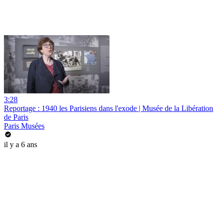
3:28
Reportage : 1940 les Parisiens dans l'exode | Musée de la Libération
de Paris
Paris Musées
il y a 6 ans