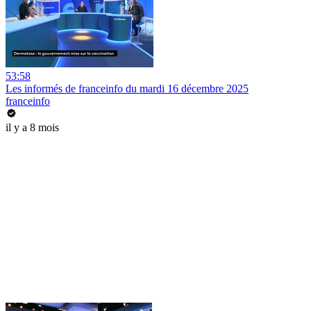
53:58
Les informés de franceinfo du mardi 16 décembre 2025
franceinfo
il y a 8 mois