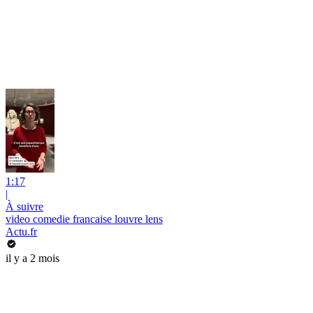
1:17
|
À suivre
video comedie francaise louvre lens
Actu.fr
il y a 2 mois