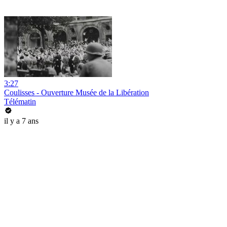
3:27
Coulisses - Ouverture Musée de la Libération
Télématin
il y a 7 ans