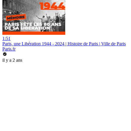
1:51
Paris, une Libération 1944 - 2024 | Histoire de Paris | Ville de Paris
Paris.fr
il y a 2 ans