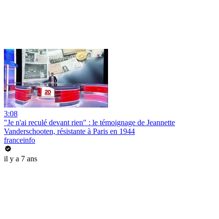
3:08
"Je n'ai reculé devant rien" : le témoignage de Jeannette
Vanderschooten, résistante à Paris en 1944
franceinfo
il y a 7 ans