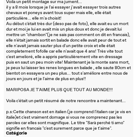
Voila un petit montage sur ma jument...
il y a 8 mois lorsque je l'ai essayer j'avait essayer trois autres
chevaux et poneys avant tous super mais elle, elle était
particulière... elle m'a choisit!
Au début c'était très dur (deso pas de foto), elle avait eu un mort
dur et moi je lui en avait mis un plus doux et donc je devait lui
mettre un "chambon"(je ne sais pas comment on dit en francais),
elle n'était jamais sortit en balade donc elle avait peur de tout et
elle n'avait jamais sauter plus d'un petite croix et elle était
completement fofolle car elle n'avait que 4 ans! Très vite tout
c'est amelioré, elle a appris particulièrement vite en dressage
puis en saut un peu moin vite! Maintenant je la monte sans mort,
je peux lui laisser les renes longues en balade , elle saute 80cm et
bientot on essayera un peu plus... tout s'améliore entre nous de
jours en jours et je l'aime de plus en plus!!
MARIPOSA JE T'AIME PLUS QUE TOUT AU MONDE!!!
Voila c'était un petit résumé de notre rencontre a maintenant...
p.s:Cette chanson est en italien (je comprend l'italien car je vis en
italie)et c'est vraiment domage si vous ne comprenez pas les
paroles car elles sont magnifique. Le titre "Sarà perché ti amo"
signifie en francais "c'est surement parce que je t'aime".
Catégorie