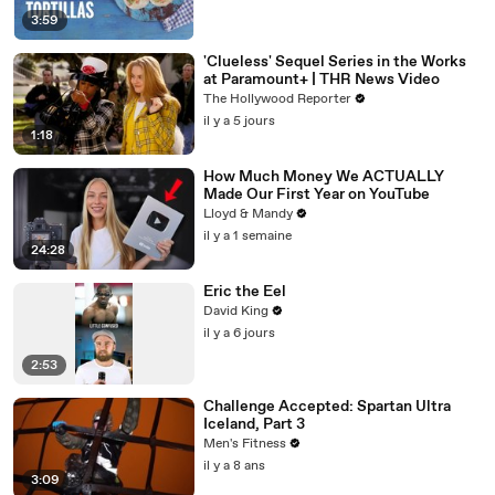
3:59
'Clueless' Sequel Series in the Works
at Paramount+ | THR News Video
The Hollywood Reporter
il y a 5 jours
1:18
How Much Money We ACTUALLY
Made Our First Year on YouTube
Lloyd & Mandy
il y a 1 semaine
24:28
Eric the Eel
David King
il y a 6 jours
2:53
Challenge Accepted: Spartan Ultra
Iceland, Part 3
Men's Fitness
il y a 8 ans
3:09