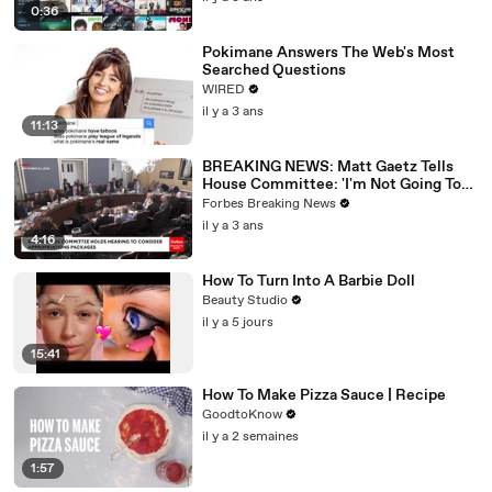
0:36
Pokimane Answers The Web's Most
Searched Questions
WIRED
il y a 3 ans
11:13
BREAKING NEWS: Matt Gaetz Tells
House Committee: 'I'm Not Going To
Vote For A Continuing Resolution'
Forbes Breaking News
il y a 3 ans
4:16
How To Turn Into A Barbie Doll
Beauty Studio
il y a 5 jours
15:41
How To Make Pizza Sauce | Recipe
GoodtoKnow
il y a 2 semaines
1:57