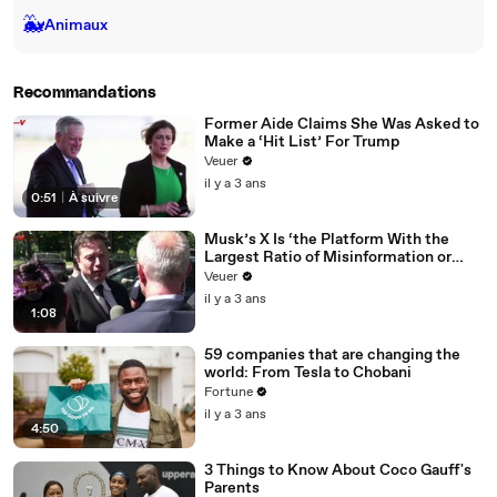
🐳
Animaux
Recommandations
Former Aide Claims She Was Asked to
Make a ‘Hit List’ For Trump
Veuer
il y a 3 ans
0:51
|
À suivre
Musk’s X Is ‘the Platform With the
Largest Ratio of Misinformation or
Disinformation’ Amongst All Social
Veuer
Media Platforms
il y a 3 ans
1:08
59 companies that are changing the
world: From Tesla to Chobani
Fortune
il y a 3 ans
4:50
3 Things to Know About Coco Gauff's
Parents