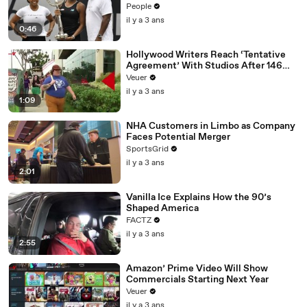
People
il y a 3 ans
0:46
Hollywood Writers Reach ‘Tentative
Agreement’ With Studios After 146
Day Strike
Veuer
il y a 3 ans
1:09
NHA Customers in Limbo as Company
Faces Potential Merger
SportsGrid
il y a 3 ans
2:01
Vanilla Ice Explains How the 90’s
Shaped America
FACTZ
il y a 3 ans
2:55
Amazon’ Prime Video Will Show
Commercials Starting Next Year
Veuer
il y a 3 ans