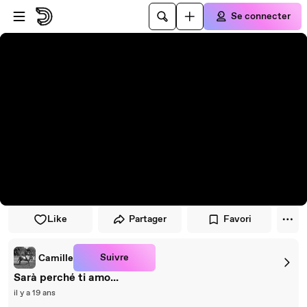
Passer au player
Passer au contenu principal
Se connecter
Like
Partager
Favori
Suivre
Camille
Sarà perché ti amo...
il y a 19 ans