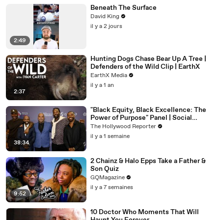
Beneath The Surface
David King
il y a 2 jours
2:49
Hunting Dogs Chase Bear Up A Tree |
Defenders of the Wild Clip | EarthX
EarthX Media
il y a 1 an
2:37
"Black Equity, Black Excellence: The
Power of Purpose" Panel | Social
Impact Summit
The Hollywood Reporter
il y a 1 semaine
38:34
2 Chainz & Halo Epps Take a Father &
Son Quiz
GQMagazine
il y a 7 semaines
9:52
10 Doctor Who Moments That Will