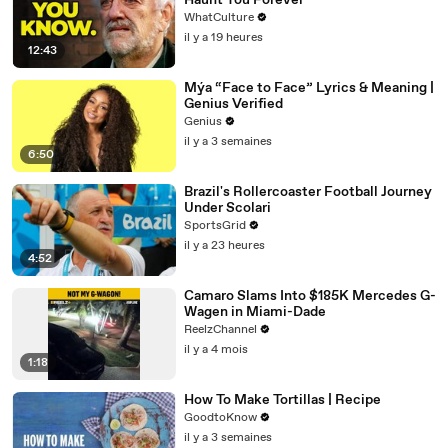
Haunt You Forever
WhatCulture
il y a 19 heures
12:43
Mýa “Face to Face” Lyrics & Meaning |
Genius Verified
Genius
il y a 3 semaines
6:50
Brazil's Rollercoaster Football Journey
Under Scolari
SportsGrid
il y a 23 heures
4:52
Camaro Slams Into $185K Mercedes G-
Wagen in Miami-Dade
ReelzChannel
il y a 4 mois
1:18
How To Make Tortillas | Recipe
GoodtoKnow
il y a 3 semaines