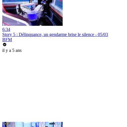
6:34
Story 5 : Délinquance, un gendarme brise le silence - 05/03
BFM
il y a 5 ans