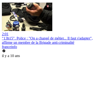
2:01
"13h15". Police : "On a changé de métier... Il faut s'adapter",
affirme un membre de la Brigade anti-criminalité
franceinfo
il y a 10 ans