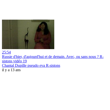
25:54
Russie d'hier, d'aujourd'hui et de demain. Avec, ou sans nous ? R-
sistons vidéo 19
Chantal Dupille pseudo eva R-sistons
il y a 13 ans