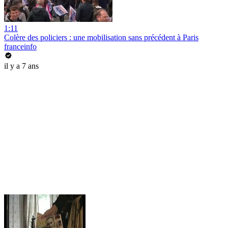
1:11
Colère des policiers : une mobilisation sans précédent à Paris
franceinfo
il y a 7 ans