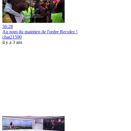
56:28
Au nom du maintien de l'ordre Reculez !
chat21590
il y a 3 ans