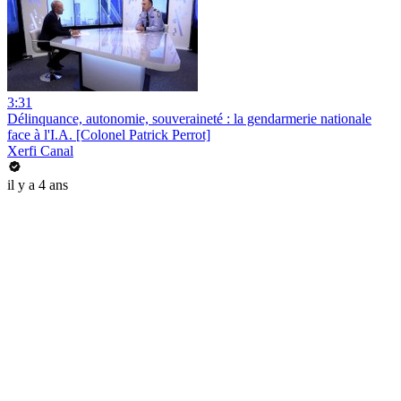
3:31
Délinquance, autonomie, souveraineté : la gendarmerie nationale
face à l'I.A. [Colonel Patrick Perrot]
Xerfi Canal
il y a 4 ans