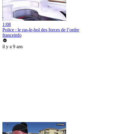
1:08
Police : le ras-le-bol des forces de l’ordre
franceinfo
il y a 9 ans