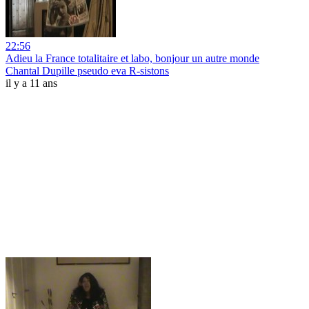
22:56
Adieu la France totalitaire et labo, bonjour un autre monde
Chantal Dupille pseudo eva R-sistons
il y a 11 ans