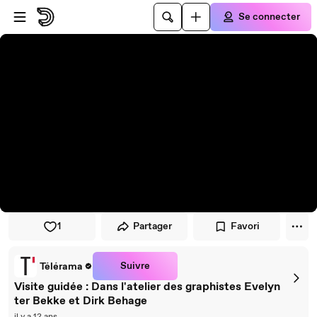
Passer au player
Passer au contenu principal
Se connecter
1
Partager
Favori
Suivre
Télérama
Visite guidée : Dans l'atelier des graphistes Evelyn
ter Bekke et Dirk Behage