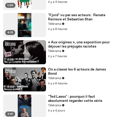
il y a 4 heures
1:59
"Fjord" vu par ses acteurs : Renate
Reinsve et Sebastian Stan
Télérama
il y a 6 heures
4:18
« Aux origines », une exposition pour
déjouer les préjugés racistes
Télérama
il y a 7 heures
5:58
On a classé les 6 acteurs de James
Bond
Télérama
il y a 8 heures
6:09
"Ted Lasso" : pourquoi il faut
absolument regarder cette série
Télérama
il y a 4 jours
3:41