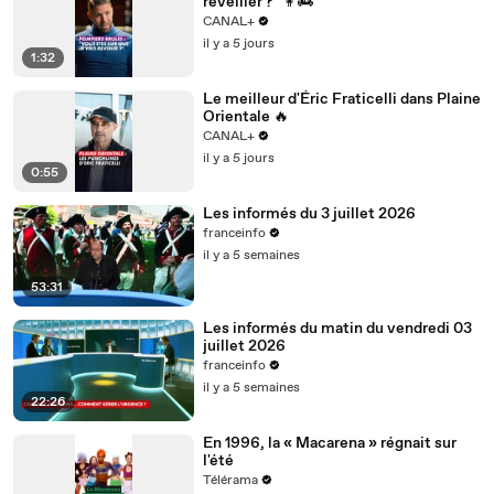
réveiller ?" 👩‍🚒
CANAL+
il y a 5 jours
1:32
Le meilleur d'Éric Fraticelli dans Plaine
Orientale 🔥
CANAL+
il y a 5 jours
0:55
Les informés du 3 juillet 2026
franceinfo
il y a 5 semaines
53:31
Les informés du matin du vendredi 03
juillet 2026
franceinfo
il y a 5 semaines
22:26
En 1996, la « Macarena » régnait sur
l'été
Télérama