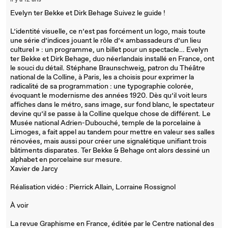
il y a 12 ans
Evelyn ter Bekke et Dirk Behage Suivez le guide !
L’identité visuelle, ce n’est pas forcément un logo, mais toute
une série d’indices jouant le rôle d’« ambassadeurs d’un lieu
culturel » : un programme, un billet pour un spectacle… Evelyn
ter Bekke et Dirk Behage, duo néerlandais installé en France, ont
le souci du détail. Stéphane Braunschweig, patron du Théâtre
national de la Colline, à Paris, les a choisis pour exprimer la
radicalité de sa programmation : une typographie colorée,
évoquant le modernisme des années 1920. Dès qu’il voit leurs
affiches dans le métro, sans image, sur fond blanc, le spectateur
devine qu’il se passe à la Colline quelque chose de différent. Le
Musée national Adrien-Dubouché, temple de la porcelaine à
Limoges, a fait appel au tandem pour mettre en valeur ses salles
rénovées, mais aussi pour créer une signalétique unifiant trois
bâtiments disparates. Ter Bekke & Behage ont alors dessiné un
alphabet en porcelaine sur mesure.
Xavier de Jarcy
Réalisation vidéo : Pierrick Allain, Lorraine Rossignol
À voir
La revue Graphisme en France, éditée par le Centre national des