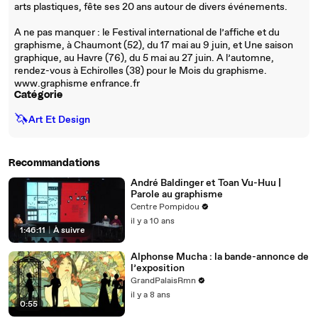
arts plastiques, fête ses 20 ans autour de divers événements.
A ne pas manquer : le Festival international de l’affiche et du
graphisme, à Chaumont (52), du 17 mai au 9 juin, et Une saison
graphique, au Havre (76), du 5 mai au 27 juin. A l’automne,
rendez-vous à Echirolles (38) pour le Mois du graphisme.
www.graphisme enfrance.fr
Catégorie
🦄
Art Et Design
Recommandations
André Baldinger et Toan Vu-Huu |
Parole au graphisme
Centre Pompidou
il y a 10 ans
1:46:11
|
À suivre
Alphonse Mucha : la bande-annonce de
l’exposition
GrandPalaisRmn
il y a 8 ans
0:55