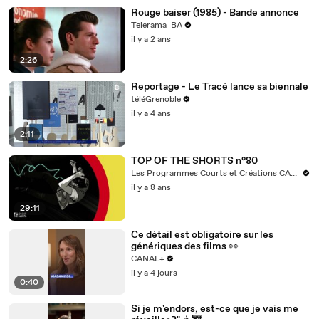
Rouge baiser (1985) - Bande annonce
Telerama_BA
il y a 2 ans
2:26
Reportage - Le Tracé lance sa biennale
téléGrenoble
il y a 4 ans
2:11
TOP OF THE SHORTS n°80
Les Programmes Courts et Créations CANAL+
il y a 8 ans
29:11
Ce détail est obligatoire sur les
génériques des films 👀
CANAL+
il y a 4 jours
0:40
Si je m'endors, est-ce que je vais me