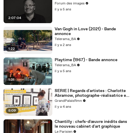
Forum des images
il y a 5 ans
2:07:04
Van Gogh in Love (2021) - Bande
annonce
Telerama_BA
il y a 2 ans
1:22
Playtime (1967) - Bande annonce
Telerama_BA
il y a 5 ans
1:31
SERIE | Regards d'artistes : Charlotte
Abramow, photographe-réalisatrice en
compagnie des Pionnières
GrandPalaisRmn
il y a 4 ans
5:09
Chantilly : chefs-d'œuvre inédits dans
le nouveau cabinet d'art graphique
Le Parisien