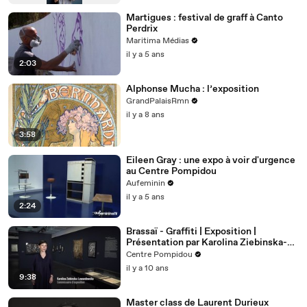
Martigues : festival de graff à Canto
Perdrix
Maritima Médias
il y a 5 ans
2:03
Alphonse Mucha : l’exposition
GrandPalaisRmn
il y a 8 ans
3:58
Eileen Gray : une expo à voir d'urgence
au Centre Pompidou
Aufeminin
il y a 5 ans
2:24
Brassaï - Graffiti | Exposition |
Présentation par Karolina Ziebinska-
Lewandowska
Centre Pompidou
il y a 10 ans
9:38
Master class de Laurent Durieux